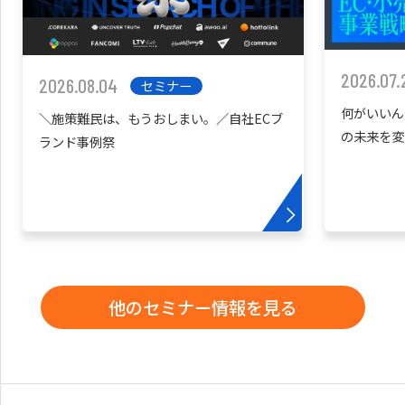
2026.07.
2026.08.04
セミナー
何がいいん
＼施策難民は、もうおしまい。／自社ECブ
の未来を変
ランド事例祭
他のセミナー情報を見る