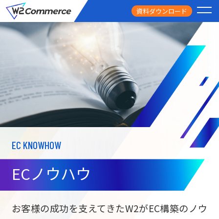
資料ダウンロード
PRODUCT
サービス
PRICE
料金
FEATURE
特徴
EC KNOWHOW
CASE STUDY
導入事例
ECノウハウ
USEFUL
お役立ち情報
W2
Commer
BtoC向け
Unifi
お客様の成功を支えてきたW2がEC構築のノウ
ECサイト構築
NEWS