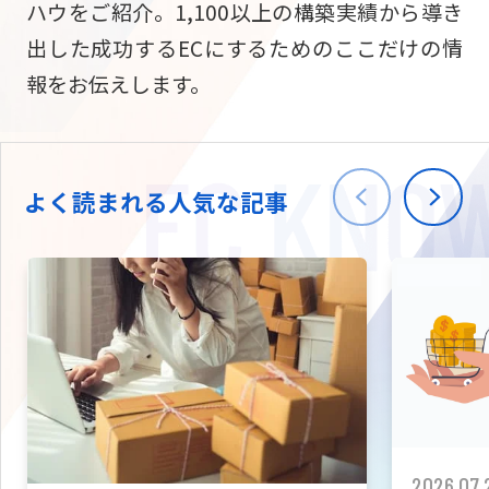
ハウをご紹介。1,100以上の構築実績から導き
ニュース
W2
Commer
サブスク/定期通販
出した成功するECにするためのここだけの情
Repe
ECサイト構築
報をお伝えします。
03-5148-9633
平日/10:0
W2
Comme
BtoB向け
Bto
会社情報
ECサイト構築
TW
よく読まれる人気な記事
W2
Comme
海外進出・現地
Asi
ECサイト構築
拡張プラグイン一覧
AI bud
AI
カスタマイズ開発
2026.07.