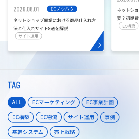
2026.08.01
ECノウハウ
ネットショ
要？初期費
ネットショップ開業における商品仕入れ方
を紹介
EC構築
法と仕入れサイト8選を解説
サイト運用
TAG
ALL
ECマーケティング
EC事業計画
EC構築
EC物流
サイト運用
事例
基幹システム
売上戦略