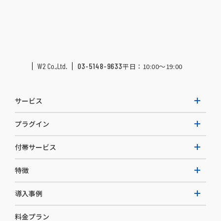
サービス
プラグイン
W2 Commerce Unified
付帯サービス
W2 Commerce Repeat
拡張プラグイン一覧
よくある質問
特徴
W2 Commerce BtoB
AI buddy
決済サービス
W2 Commerce Asia
導入事例
EC運用構築支援・運用支援
メディアコマースとは
料金プラン
カスタマーサクセス
選ばれる理由
導入企業インタビュー
セキュリティ
ECお役立ち情報
開発体制
導入企業一覧
デザイン制作
ニュースリリース
ECノウハウ
コンサルティング
よくある質問
お役立ち資料