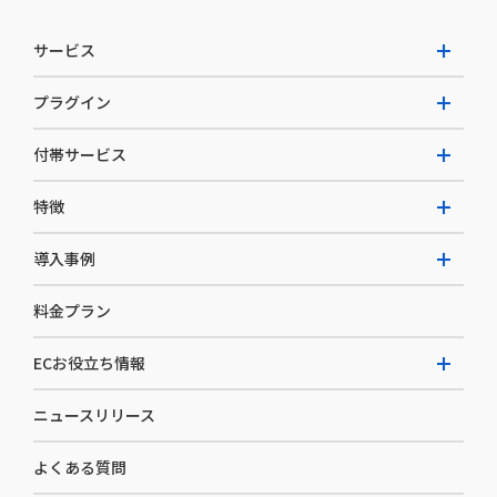
サービス
プラグイン
W2 Commerce Unified
付帯サービス
W2 Commerce Repeat
拡張プラグイン一覧
よくある質問
特徴
W2 Commerce BtoB
AI buddy
決済サービス
W2 Commerce Asia
導入事例
EC運用構築支援・運用支援
メディアコマースとは
料金プラン
カスタマーサクセス
選ばれる理由
導入企業インタビュー
セキュリティ
ECお役立ち情報
開発体制
導入企業一覧
デザイン制作
ニュースリリース
ECノウハウ
コンサルティング
よくある質問
お役立ち資料