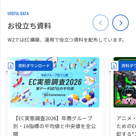
USEFUL DATA
お役立ち資料
W2ではEC構築、運用で役立つ資料を配布しています。
【EC実態調査2026】年商グループ
アニメ・
別・16指標の平均値と中央値を全公
ためのE
開
却する“