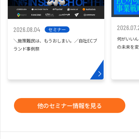
2026.07.
2026.08.04
セミナー
何がいいん
＼施策難民は、もうおしまい。／自社ECブ
の未来を変
ランド事例祭
他のセミナー情報を見る