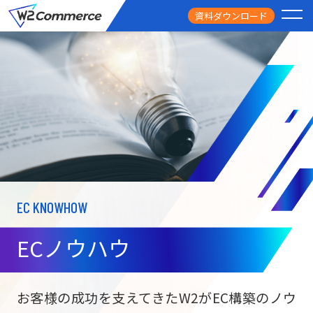
資料ダウンロード
PRODUCT
サービス
PRICE
料金
FEATURE
特徴
EC KNOWHOW
CASE STUDY
導入事例
ECノウハウ
USEFUL
お役立ち情報
W2
Commer
BtoC向け
Unifi
お客様の成功を支えてきたW2がEC構築のノウ
ECサイト構築
NEWS