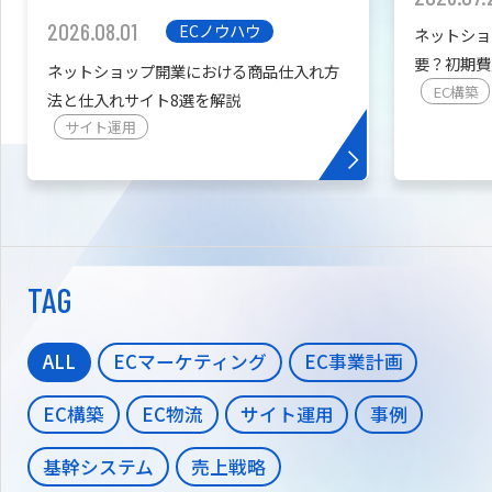
2026.08.01
ECノウハウ
ネットショ
要？初期費
ネットショップ開業における商品仕入れ方
を紹介
EC構築
法と仕入れサイト8選を解説
サイト運用
TAG
ALL
ECマーケティング
EC事業計画
EC構築
EC物流
サイト運用
事例
基幹システム
売上戦略