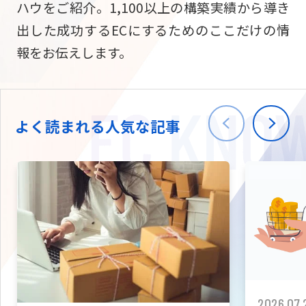
ハウをご紹介。1,100以上の構築実績から導き
ニュース
W2
Commer
サブスク/定期通販
出した成功するECにするためのここだけの情
Repe
ECサイト構築
報をお伝えします。
03-5148-9633
平日/10:0
W2
Comme
BtoB向け
Bto
会社情報
ECサイト構築
TW
よく読まれる人気な記事
W2
Comme
海外進出・現地
Asi
ECサイト構築
拡張プラグイン一覧
AI bud
AI
カスタマイズ開発
2026.07.