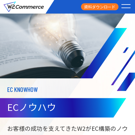
資料ダウンロード
PRODUCT
サービス
PRICE
料金
FEATURE
特徴
EC KNOWHOW
CASE STUDY
導入事例
ECノウハウ
USEFUL
お役立ち情報
W2
Commer
BtoC向け
Unifi
お客様の成功を支えてきたW2がEC構築のノウ
ECサイト構築
NEWS