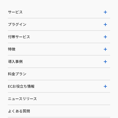
サービス
プラグイン
W2 Commerce Unified
付帯サービス
W2 Commerce Repeat
拡張プラグイン一覧
よくある質問
特徴
W2 Commerce BtoB
AI buddy
決済サービス
W2 Commerce Asia
導入事例
EC運用構築支援・運用支援
メディアコマースとは
料金プラン
カスタマーサクセス
選ばれる理由
導入企業インタビュー
セキュリティ
ECお役立ち情報
開発体制
導入企業一覧
デザイン制作
ニュースリリース
ECノウハウ
コンサルティング
よくある質問
お役立ち資料