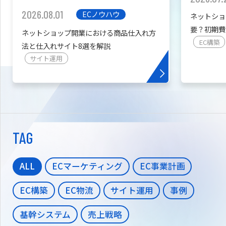
2026.08.01
ECノウハウ
ネットショ
要？初期費
ネットショップ開業における商品仕入れ方
を紹介
EC構築
法と仕入れサイト8選を解説
サイト運用
TAG
ALL
ECマーケティング
EC事業計画
EC構築
EC物流
サイト運用
事例
基幹システム
売上戦略