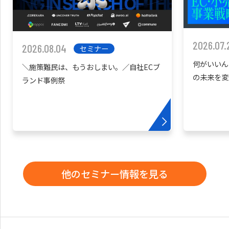
2026.07.
2026.08.04
セミナー
何がいいん
＼施策難民は、もうおしまい。／自社ECブ
の未来を変
ランド事例祭
他のセミナー情報を見る