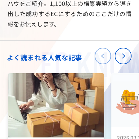
ハウをご紹介。1,100以上の構築実績から導き
ニュース
W2
Commer
サブスク/定期通販
出した成功するECにするためのここだけの情
Repe
ECサイト構築
報をお伝えします。
03-5148-9633
平日/10:0
W2
Comme
BtoB向け
Bto
会社情報
ECサイト構築
TW
よく読まれる人気な記事
W2
Comme
海外進出・現地
Asi
ECサイト構築
拡張プラグイン一覧
AI bud
AI
カスタマイズ開発
2026.07.