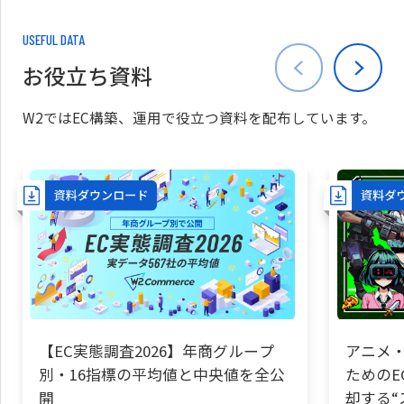
USEFUL DATA
お役立ち資料
W2ではEC構築、運用で役立つ資料を配布しています。
【EC実態調査2026】年商グループ
アニメ・
別・16指標の平均値と中央値を全公
ためのE
開
却する“