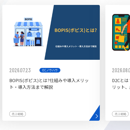
ddy
2026.07.23
2026.08.
ECノウハウ
BOPIS(ボピス)とは?仕組みや導入メリッ
D2Cと
ト・導入方法まで解説
リット、
売上戦略
売上戦略