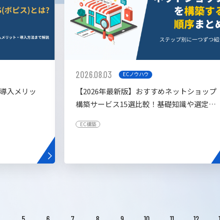
2026.08.03
ECノウハウ
や導入メリッ
【2026年最新版】おすすめネットショップ
構築サービス15選比較！基礎知識や選定基
準も解説！
EC構築
4
5
6
7
8
9
10
11
12