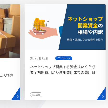
AI bu
ラグイン一覧
AIカスタマイズ開発
2026.07.29
ECノウハウ
ネットショップ開業する資金はいくら必
要？初期費用から運用費用までの費用目安
仕入れ方
を紹介
EC構築