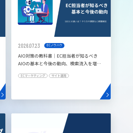
2026.07.23
ECノウハウ
AIO対策の教科書│EC担当者が知るべき
AIOの基本と今後の動向、検索流入を増や
す5つの施策
ECマーケティング
サイト運用