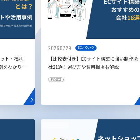
2026.07.29
ECノウハウ
リット・福利
【比較表付き】ECサイト構築に強い制作会
例をわかりや
社21選！選び方や費用相場も解説
EC構築