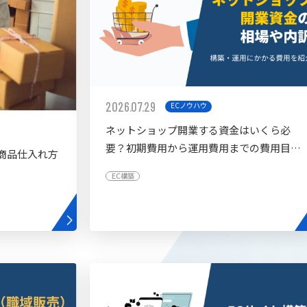
2026.07.29
ECノウハウ
ネットショップ開業する資金はいくら必
要？初期費用から運用費用までの費用目安
商品仕入れ方
を紹介
EC構築