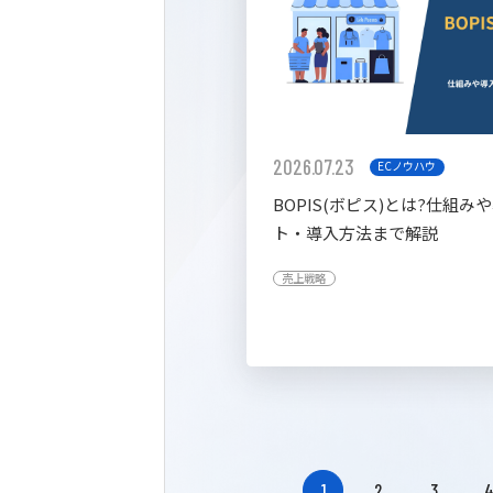
2026.07.23
ECノウハウ
BOPIS(ボピス)とは?仕組み
ト・導入方法まで解説
売上戦略
1
2
3