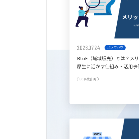
2026.07.24
ECノウハウ
BtoE（職域販売）とは？メ
厚生に活かす仕組み・活用事
すく解説
EC事業計画