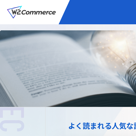
サービス
BtoC向けEC
W2
Commer
Unifi
プラグイン/付帯サ
よく読まれる人気な