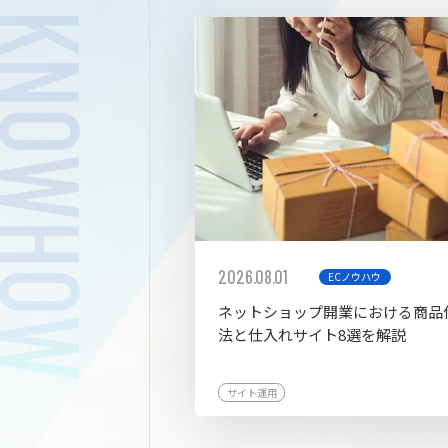
拡張プ
2026.08.01
ECノウハウ
ネットショップ開業における商品
法と仕入れサイト8選を解説
サイト運用