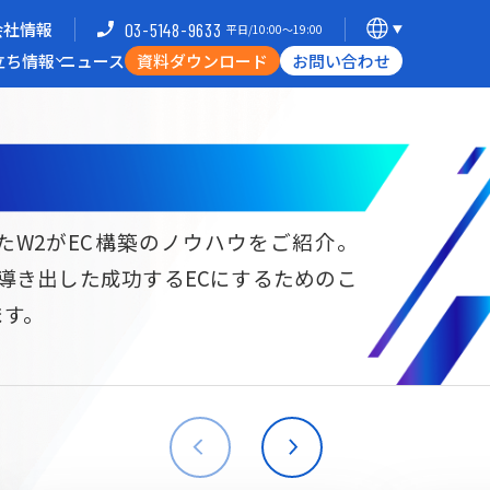
会社情報
03-5148-9633
平日/10:00〜19:00
立ち情報
ニュース
資料ダウンロード
お問い合わせ
導入企業一覧
支援体制
ミナー
Commerce Hack
たW2がEC構築のノウハウをご紹介。
ら導き出した成功するECにするためのこ
B向けECサイト構築
海外進出・現地ECサイト構築
ます。
W2
Commerce
W2
Commerce
BtoB
Asia