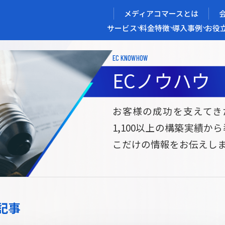
メディアコマースとは
サービス
料金
特徴
導入事例
お役
EC KNOWHOW
メディアコマースを実現する
ECノウハウ
導入企業インタビュー
メディアコマースとは
ECノウハウ
選ばれる理由
お役立ち資料
開発力/
セ
お客様の成功を支えてき
1,100以上の構築実績か
サイト構築
サブスク/定期通販ECサイト構築
Bto
こだけの情報をお伝えし
ce
W2
Commerce
ed
Repeat
ービス
記事