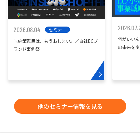
2026.07.
2026.08.04
セミナー
何がいいん
＼施策難民は、もうおしまい。／自社ECブ
の未来を変
ランド事例祭
他のセミナー情報を見る