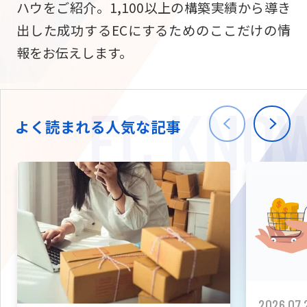
ハウをご紹介。1,100以上の構築実績から導き
ニュース
W2
Commer
サブスク/定期通販
出した成功するECにするためのここだけの情
Repe
ECサイト構築
報をお伝えします。
03-5148-9633
平日/10:0
W2
Comme
BtoB向け
Bto
会社情報
ECサイト構築
TW
よく読まれる人気な記事
W2
Comme
海外進出・現地
Asi
ECサイト構築
拡張プラグイン一覧
AI bud
AI
カスタマイズ開発
2026.07.