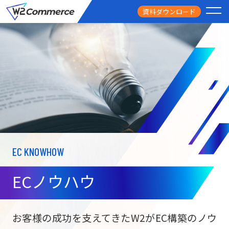
資料ダウンロード
PRODUCT
サービス
PRICE
料金
FEATURE
特徴
EC KNOWHOW
CASE STUDY
導入事例
ECノウハウ
USEFUL
お役立ち情報
W2
Commer
BtoC向け
Unifi
お客様の成功を支えてきたW2がEC構築のノウ
ECサイト構築
NEWS