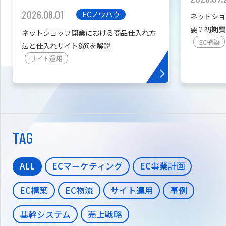
2026.08.01
ECノウハウ
ネットショ
要？初期費
ネットショップ開業における商品仕入れ方
を紹介
EC構築
法と仕入れサイト8選を解説
サイト運用
TAG
ALL
ECマーケティング
EC事業計画
EC構築
EC物流
サイト運用
事例
基幹システム
売上戦略