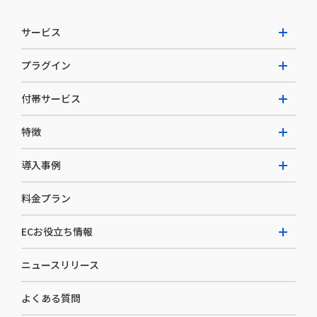
サービス
プラグイン
W2 Commerce Unified
付帯サービス
W2 Commerce Repeat
拡張プラグイン一覧
よくある質問
特徴
W2 Commerce BtoB
AI buddy
決済サービス
W2 Commerce Asia
導入事例
EC運用構築支援・運用支援
メディアコマースとは
料金プラン
カスタマーサクセス
選ばれる理由
導入企業インタビュー
セキュリティ
ECお役立ち情報
開発体制
導入企業一覧
デザイン制作
ニュースリリース
ECノウハウ
コンサルティング
よくある質問
お役立ち資料