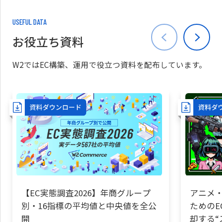
USEFUL DATA
お役立ち資料
W2ではEC構築、運用で役立つ資料を配布しています。
【EC実態調査2026】年商グループ
アニメ・
別・16指標の平均値と中央値を全公
ためのE
開
却する“