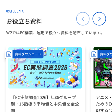
USEFUL DATA
お役立ち資料
W2ではEC構築、運用で役立つ資料を配布しています。
【EC実態調査2026】年商グループ
アニメ・
別・16指標の平均値と中央値を全公
ためのE
開
却する“