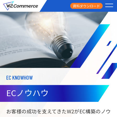
資料ダウンロード
PRODUCT
サービス
PRICE
料金
FEATURE
特徴
EC KNOWHOW
CASE STUDY
導入事例
ECノウハウ
USEFUL
お役立ち情報
W2
Commer
BtoC向け
Unifi
お客様の成功を支えてきたW2がEC構築のノウ
ECサイト構築
NEWS