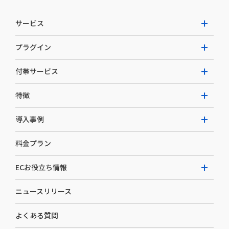
サービス
プラグイン
W2 Commerce Unified
付帯サービス
W2 Commerce Repeat
拡張プラグイン一覧
よくある質問
特徴
W2 Commerce BtoB
AI buddy
決済サービス
W2 Commerce Asia
導入事例
EC運用構築支援・運用支援
メディアコマースとは
料金プラン
カスタマーサクセス
選ばれる理由
導入企業インタビュー
セキュリティ
ECお役立ち情報
開発体制
導入企業一覧
デザイン制作
ニュースリリース
ECノウハウ
コンサルティング
よくある質問
お役立ち資料