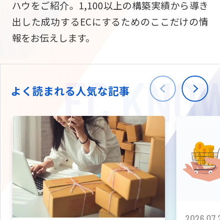
ハウをご紹介。1,100以上の構築実績から導き
ニュース
W2
Commer
サブスク/定期通販
出した成功するECにするためのここだけの情
Repe
ECサイト構築
報をお伝えします。
03-5148-9633
平日/10:0
W2
Comme
BtoB向け
Bto
会社情報
ECサイト構築
TW
よく読まれる人気な記事
W2
Comme
海外進出・現地
Asi
ECサイト構築
拡張プラグイン一覧
AI bud
AI
カスタマイズ開発
2026.07.