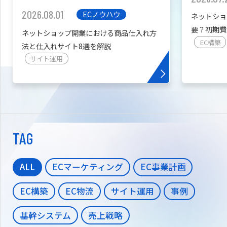
2026.08.01
ECノウハウ
ネットショ
要？初期費
ネットショップ開業における商品仕入れ方
を紹介
EC構築
法と仕入れサイト8選を解説
サイト運用
TAG
ALL
ECマーケティング
EC事業計画
EC構築
EC物流
サイト運用
事例
基幹システム
売上戦略