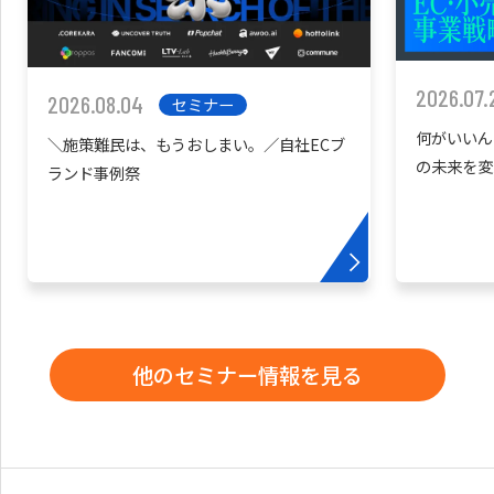
2026.07.
2026.08.04
セミナー
何がいいん
＼施策難民は、もうおしまい。／自社ECブ
の未来を変
ランド事例祭
他のセミナー情報を見る