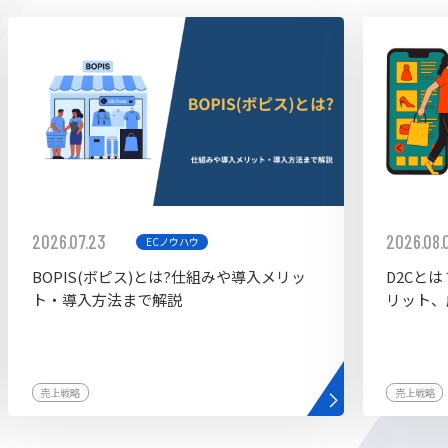
ddy
2026.07.23
2026.08.
ECノウハウ
BOPIS(ボピス)とは?仕組みや導入メリッ
D2Cと
ト・導入方法まで解説
リット、
売上戦略
売上戦略