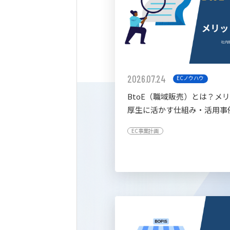
2026.07.24
ECノウハウ
BtoE（職域販売）とは？メ
厚生に活かす仕組み・活用事
すく解説
EC事業計画