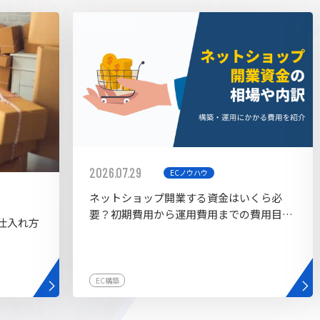
AI bu
ラグイン一覧
AIカスタマイズ開発
2026.07.29
ECノウハウ
ネットショップ開業する資金はいくら必
要？初期費用から運用費用までの費用目安
仕入れ方
を紹介
EC構築