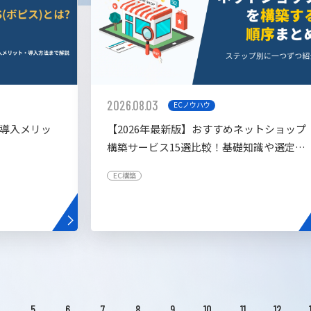
2026.08.03
ECノウハウ
や導入メリッ
【2026年最新版】おすすめネットショップ
構築サービス15選比較！基礎知識や選定基
準も解説！
EC構築
4
5
6
7
8
9
10
11
12