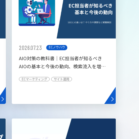
2026.07.23
ECノウハウ
AIO対策の教科書│EC担当者が知るべき
AIOの基本と今後の動向、検索流入を増や
す5つの施策
ECマーケティング
サイト運用