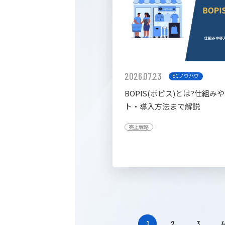
2026.07.23
ECノウハウ
BOPIS(ボピス)とは?仕組み
ト・導入方法まで解説
売上戦略
1
2
3