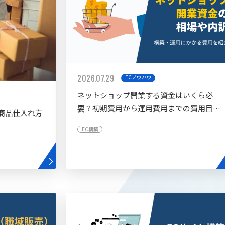
2026.07.29
ECノウハウ
ネットショップ開業する資金はいくら必
要？初期費用から運用費用までの費用目安
商品仕入れ方
を紹介
EC構築