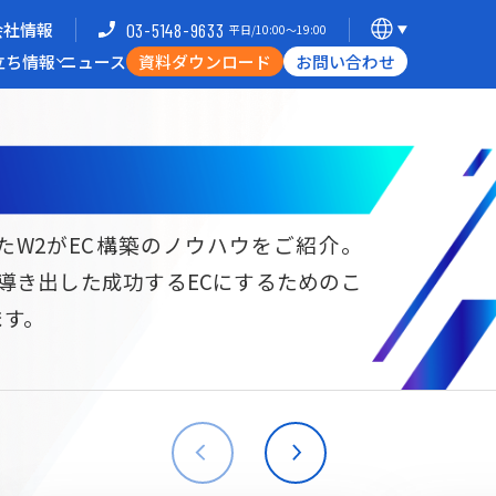
会社情報
03-5148-9633
平日/10:00〜19:00
立ち情報
ニュース
資料ダウンロード
お問い合わせ
導入企業一覧
支援体制
ミナー
Commerce Hack
たW2がEC構築のノウハウをご紹介。
ら導き出した成功するECにするためのこ
B向けECサイト構築
海外進出・現地ECサイト構築
ます。
W2
Commerce
W2
Commerce
BtoB
Asia