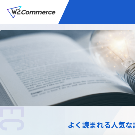
サービス
BtoC向けEC
W2
Commer
Unifi
プラグイン/付帯サ
よく読まれる人気な