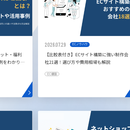
2026.07.29
ECノウハウ
リット・福利
【比較表付き】ECサイト構築に強い制作会
例をわかりや
社21選！選び方や費用相場も解説
EC構築