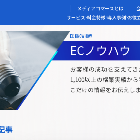
メディアコマースとは
サービス
料金
特徴
導入事例
お役
EC KNOWHOW
メディアコマースを実現する
ECノウハウ
導入企業インタビュー
メディアコマースとは
ECノウハウ
選ばれる理由
お役立ち資料
開発力/
セ
お客様の成功を支えてき
1,100以上の構築実績か
サイト構築
サブスク/定期通販ECサイト構築
Bto
こだけの情報をお伝えし
ce
W2
Commerce
ed
Repeat
ービス
記事