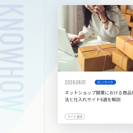
拡張プ
2026.08.01
ECノウハウ
ネットショップ開業における商品
法と仕入れサイト8選を解説
サイト運用