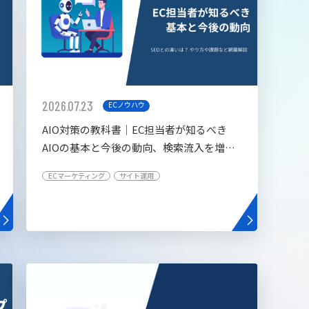
2026.07.23
ECノウハウ
AIO対策の教科書│EC担当者が知るべき
AIOの基本と今後の動向、検索流入を増や
す5つの施策
ECマーケティング
サイト運用