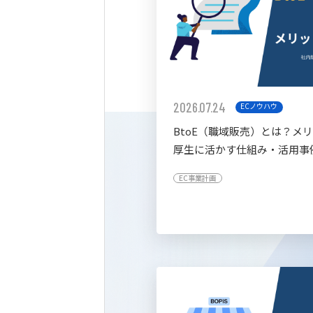
2026.07.24
ECノウハウ
BtoE（職域販売）とは？メ
厚生に活かす仕組み・活用事
すく解説
EC事業計画