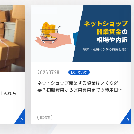
AI bu
ラグイン一覧
AIカスタマイズ開発
2026.07.29
ECノウハウ
ネットショップ開業する資金はいくら必
要？初期費用から運用費用までの費用目安
仕入れ方
を紹介
EC構築