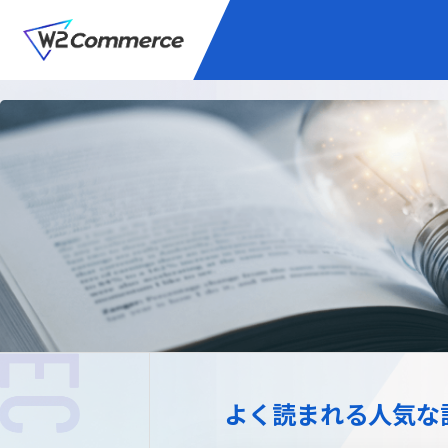
サービス
BtoC向けEC
W2
Commer
Unifi
プラグイン/付帯サ
よく読まれる人気な