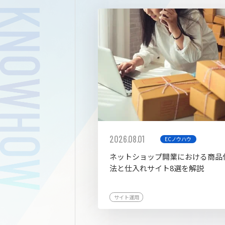
拡張プ
2026.08.01
ECノウハウ
ネットショップ開業における商品
法と仕入れサイト8選を解説
サイト運用