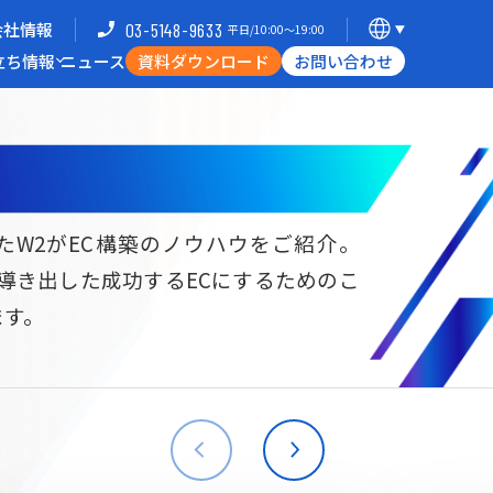
会社情報
03-5148-9633
平日/10:00〜19:00
立ち情報
ニュース
資料ダウンロード
お問い合わせ
導入企業一覧
支援体制
ミナー
Commerce Hack
たW2がEC構築のノウハウをご紹介。
ら導き出した成功するECにするためのこ
B向けECサイト構築
海外進出・現地ECサイト構築
ます。
W2
Commerce
W2
Commerce
BtoB
Asia