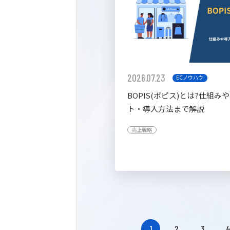
2026.07.23
ECノウハウ
BOPIS(ボピス)とは?仕組み
ト・導入方法まで解説
売上戦略
1
2
3