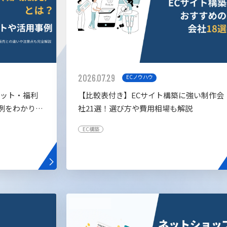
2026.07.29
ECノウハウ
リット・福利
【比較表付き】ECサイト構築に強い制作会
例をわかりや
社21選！選び方や費用相場も解説
EC構築