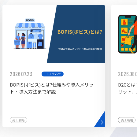
ddy
2026.07.23
2026.08.
ECノウハウ
BOPIS(ボピス)とは?仕組みや導入メリッ
D2Cと
ト・導入方法まで解説
リット、
売上戦略
売上戦略