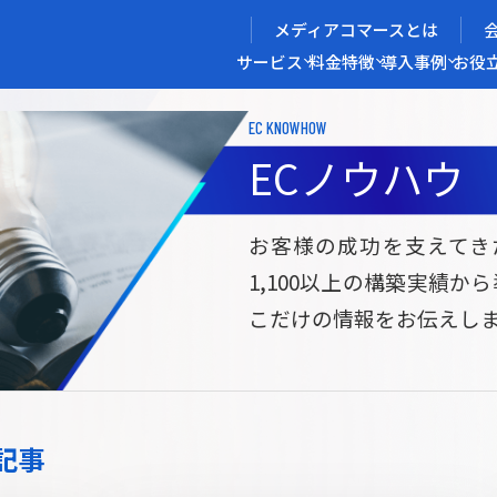
メディアコマースとは
サービス
料金
特徴
導入事例
お役
EC KNOWHOW
メディアコマースを実現する
ECノウハウ
導入企業インタビュー
メディアコマースとは
ECノウハウ
選ばれる理由
お役立ち資料
開発力/
セ
お客様の成功を支えてき
1,100以上の構築実績か
サイト構築
サブスク/定期通販ECサイト構築
Bto
こだけの情報をお伝えし
ce
W2
Commerce
ed
Repeat
ービス
記事