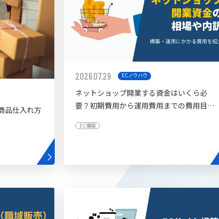
2026.07.29
ECノウハウ
ネットショップ開業する資金はいくら必
要？初期費用から運用費用までの費用目安
商品仕入れ方
を紹介
EC構築