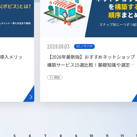
2026.08.03
ECノウハウ
や導入メリッ
【2026年最新版】おすすめネットショップ
構築サービス15選比較！基礎知識や選定基
準も解説！
EC構築
4
5
6
7
8
9
10
11
12