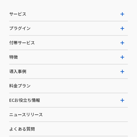
サービス
プラグイン
W2 Commerce Unified
付帯サービス
W2 Commerce Repeat
拡張プラグイン一覧
よくある質問
特徴
W2 Commerce BtoB
AI buddy
決済サービス
W2 Commerce Asia
導入事例
EC運用構築支援・運用支援
メディアコマースとは
料金プラン
カスタマーサクセス
選ばれる理由
導入企業インタビュー
セキュリティ
ECお役立ち情報
開発体制
導入企業一覧
デザイン制作
ニュースリリース
ECノウハウ
コンサルティング
よくある質問
お役立ち資料