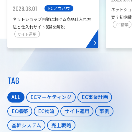
2026.08.01
ECノウハウ
ネットショ
要？初期費
ネットショップ開業における商品仕入れ方
を紹介
EC構築
法と仕入れサイト8選を解説
サイト運用
TAG
ALL
ECマーケティング
EC事業計画
EC構築
EC物流
サイト運用
事例
基幹システム
売上戦略