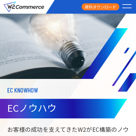
資料ダウンロード
PRODUCT
サービス
PRICE
料金
FEATURE
特徴
EC KNOWHOW
CASE STUDY
導入事例
ECノウハウ
USEFUL
お役立ち情報
W2
Commer
BtoC向け
Unifi
お客様の成功を支えてきたW2がEC構築のノウ
ECサイト構築
NEWS