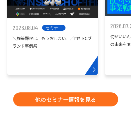
2026.07.
2026.08.04
セミナー
何がいいん
＼施策難民は、もうおしまい。／自社ECブ
の未来を変
ランド事例祭
他のセミナー情報を見る