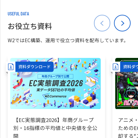
USEFUL DATA
お役立ち資料
W2ではEC構築、運用で役立つ資料を配布しています。
【EC実態調査2026】年商グループ
アニメ・
別・16指標の平均値と中央値を全公
ためのE
開
却する“