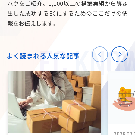
ハウをご紹介。1,100以上の構築実績から導き
ニュース
W2
Commer
サブスク/定期通販
出した成功するECにするためのここだけの情
Repe
ECサイト構築
報をお伝えします。
03-5148-9633
平日/10:0
W2
Comme
BtoB向け
Bto
会社情報
ECサイト構築
TW
よく読まれる人気な記事
W2
Comme
海外進出・現地
Asi
ECサイト構築
拡張プラグイン一覧
AI bud
AI
カスタマイズ開発
2026.07.