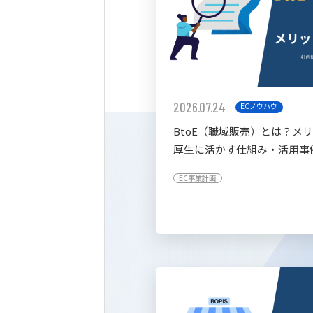
2026.07.24
ECノウハウ
BtoE（職域販売）とは？メ
厚生に活かす仕組み・活用事
すく解説
EC事業計画