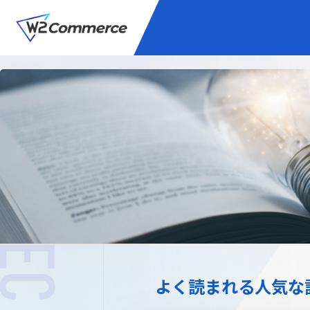
サービス
BtoC向けEC
W2
Commer
Unifi
プラグイン/付帯サ
よく読まれる人気な