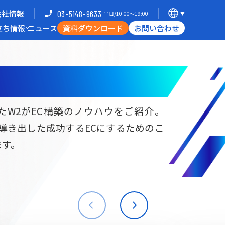
会社情報
03-5148-9633
平日/10:00〜19:00
立ち情報
ニュース
資料ダウンロード
お問い合わせ
導入企業一覧
支援体制
ミナー
Commerce Hack
たW2がEC構築のノウハウをご紹介。
ら導き出した成功するECにするためのこ
B向けECサイト構築
海外進出・現地ECサイト構築
ます。
W2
Commerce
W2
Commerce
BtoB
Asia