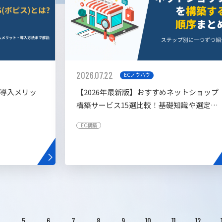
2026.07.22
ECノウハウ
や導入メリッ
【2026年最新版】おすすめネットショップ
構築サービス15選比較！基礎知識や選定基
準も解説！
EC構築
4
5
6
7
8
9
10
11
12