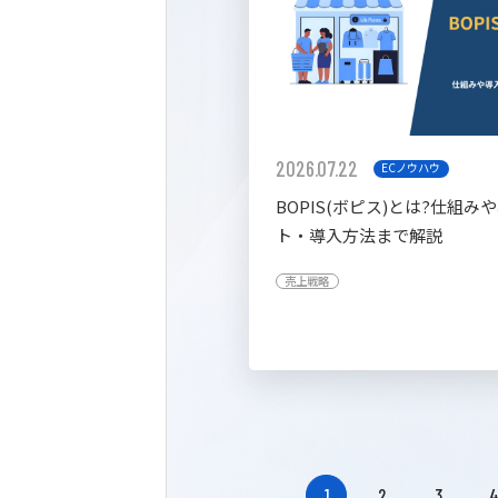
2026.07.22
ECノウハウ
BOPIS(ボピス)とは?仕組み
ト・導入方法まで解説
売上戦略
1
2
3