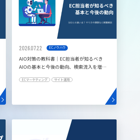
2026.07.22
ECノウハウ
AIO対策の教科書│EC担当者が知るべき
AIOの基本と今後の動向、検索流入を増や
す5つの施策
ECマーケティング
サイト運用