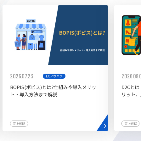
ddy
2026.07.23
2026.08.
ECノウハウ
BOPIS(ボピス)とは?仕組みや導入メリッ
D2Cと
ト・導入方法まで解説
リット、
売上戦略
売上戦略