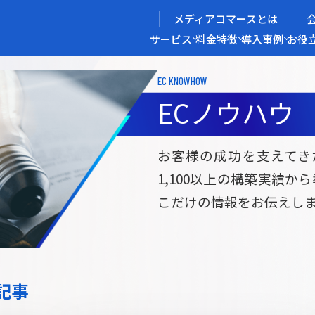
メディアコマースとは
サービス
料金
特徴
導入事例
お役
EC KNOWHOW
メディアコマースを実現する
ECノウハウ
導入企業インタビュー
メディアコマースとは
ECノウハウ
選ばれる理由
お役立ち資料
開発力/
セ
お客様の成功を支えてき
1,100以上の構築実績か
サイト構築
サブスク/定期通販ECサイト構築
Bto
こだけの情報をお伝えし
ce
W2
Commerce
ed
Repeat
ービス
記事