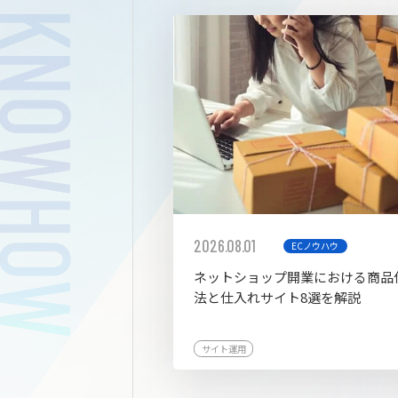
拡張プ
2026.08.01
ECノウハウ
ネットショップ開業における商品
法と仕入れサイト8選を解説
サイト運用