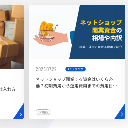
AI bu
ラグイン一覧
AIカスタマイズ開発
2026.07.29
ECノウハウ
ネットショップ開業する資金はいくら必
要？初期費用から運用費用までの費用目安
仕入れ方
を紹介
EC構築