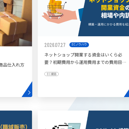
2026.07.27
ECノウハウ
ネットショップ開業する資金はいくら必
要？初期費用から運用費用までの費用目安
商品仕入れ方
を紹介
EC構築