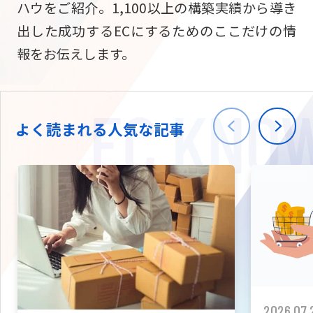
ハウをご紹介。1,100以上の構築実績から導き
ニュース
W2
Commer
サブスク/定期通販
出した成功するECにするためのここだけの情
Repe
ECサイト構築
報をお伝えします。
03-5148-9633
平日/10:0
W2
Comme
BtoB向け
Bto
会社情報
ECサイト構築
TW
よく読まれる人気な記事
W2
Comme
海外進出・現地
Asi
ECサイト構築
拡張プラグイン一覧
AI bud
AI
カスタマイズ開発
2026.07.