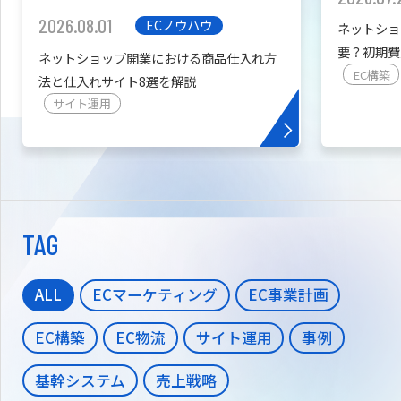
2026.08.01
ECノウハウ
ネットショ
要？初期費
ネットショップ開業における商品仕入れ方
を紹介
EC構築
法と仕入れサイト8選を解説
サイト運用
TAG
ALL
ECマーケティング
EC事業計画
EC構築
EC物流
サイト運用
事例
基幹システム
売上戦略