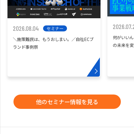
2026.07.
2026.08.04
セミナー
何がいいん
＼施策難民は、もうおしまい。／自社ECブ
の未来を変
ランド事例祭
他のセミナー情報を見る