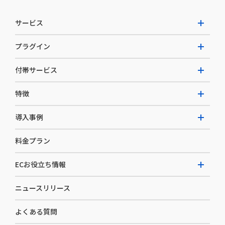
サービス
プラグイン
W2 Commerce Unified
付帯サービス
W2 Commerce Repeat
拡張プラグイン一覧
よくある質問
特徴
W2 Commerce BtoB
AI buddy
決済サービス
W2 Commerce Asia
導入事例
EC運用構築支援・運用支援
メディアコマースとは
料金プラン
カスタマーサクセス
選ばれる理由
導入企業インタビュー
セキュリティ
ECお役立ち情報
開発体制
導入企業一覧
デザイン制作
ニュースリリース
ECノウハウ
コンサルティング
よくある質問
お役立ち資料