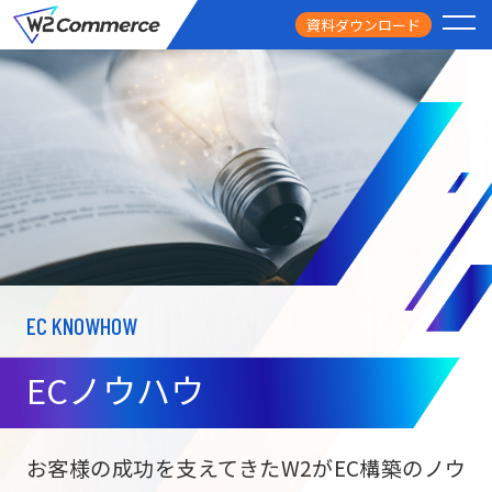
資料ダウンロード
PRODUCT
サービス
PRICE
料金
FEATURE
特徴
EC KNOWHOW
CASE STUDY
導入事例
ECノウハウ
USEFUL
お役立ち情報
W2
Commer
BtoC向け
Unifi
お客様の成功を支えてきたW2がEC構築のノウ
ECサイト構築
NEWS