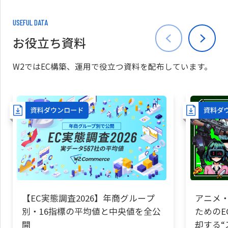
USEFUL DATA
お役立ち資料
W2ではEC構築、運用で役立つ資料を配布しています。
【EC実態調査2026】年商グループ
アニメ・
別・16指標の平均値と中央値を全公
ためのE
開
却する“