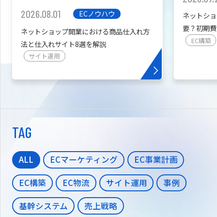
2026.08.01
ECノウハウ
ネットショ
要？初期費
ネットショップ開業における商品仕入れ方
を紹介
EC構築
法と仕入れサイト8選を解説
サイト運用
TAG
ALL
ECマーケティング
EC事業計画
EC構築
EC物流
サイト運用
事例
基幹システム
売上戦略