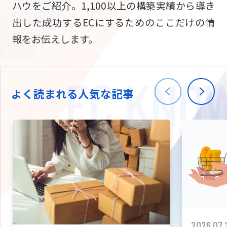
ハウをご紹介。1,100以上の構築実績から導き
ニュース
W2
Commer
サブスク/定期通販
出した成功するECにするためのここだけの情
Repe
ECサイト構築
報をお伝えします。
03-5148-9633
平日/10:0
W2
Comme
BtoB向け
Bto
会社情報
ECサイト構築
TW
よく読まれる人気な記事
W2
Comme
海外進出・現地
Asi
ECサイト構築
拡張プラグイン一覧
AI bud
AI
カスタマイズ開発
2026.07.