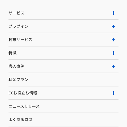
サービス
プラグイン
W2 Commerce Unified
付帯サービス
W2 Commerce Repeat
拡張プラグイン一覧
よくある質問
特徴
W2 Commerce BtoB
AI buddy
決済サービス
W2 Commerce Asia
導入事例
EC運用構築支援・運用支援
メディアコマースとは
料金プラン
カスタマーサクセス
選ばれる理由
導入企業インタビュー
セキュリティ
ECお役立ち情報
開発体制
導入企業一覧
デザイン制作
ニュースリリース
ECノウハウ
コンサルティング
よくある質問
お役立ち資料