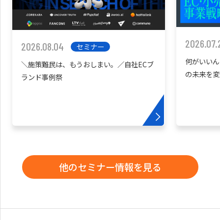
2026.07.
2026.08.04
セミナー
何がいいん
＼施策難民は、もうおしまい。／自社ECブ
の未来を変
ランド事例祭
他のセミナー情報を見る