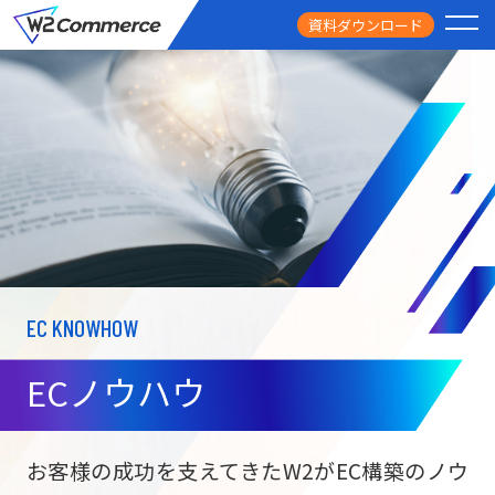
資料ダウンロード
PRODUCT
サービス
PRICE
料金
FEATURE
特徴
EC KNOWHOW
CASE STUDY
導入事例
ECノウハウ
USEFUL
お役立ち情報
W2
Commer
BtoC向け
Unifi
お客様の成功を支えてきたW2がEC構築のノウ
ECサイト構築
NEWS