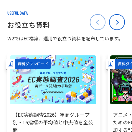
USEFUL DATA
お役立ち資料
W2ではEC構築、運用で役立つ資料を配布しています。
【EC実態調査2026】年商グループ
アニメ・
別・16指標の平均値と中央値を全公
ためのE
開
却する“