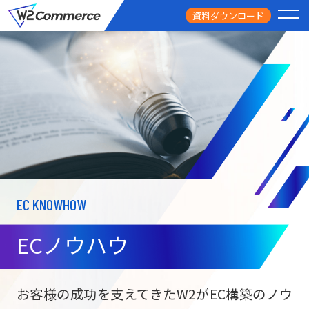
資料ダウンロード
PRODUCT
サービス
PRICE
料金
FEATURE
特徴
EC KNOWHOW
CASE STUDY
導入事例
ECノウハウ
USEFUL
お役立ち情報
W2
Commer
BtoC向け
Unifi
お客様の成功を支えてきたW2がEC構築のノウ
ECサイト構築
NEWS