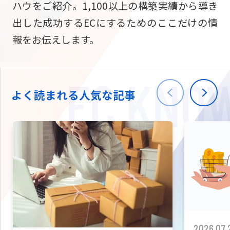
ハウをご紹介。1,100以上の構築実績から導き
ニュース
W2
Commer
サブスク/定期通販
出した成功するECにするためのここだけの情
Repe
ECサイト構築
報をお伝えします。
03-5148-9633
平日/10:0
W2
Comme
BtoB向け
Bto
会社情報
ECサイト構築
TW
よく読まれる人気な記事
W2
Comme
海外進出・現地
Asi
ECサイト構築
拡張プラグイン一覧
AI bud
AI
カスタマイズ開発
2026.07.