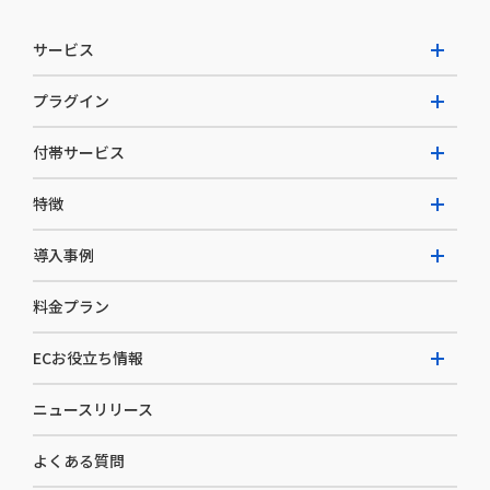
サービス
プラグイン
W2 Commerce Unified
付帯サービス
W2 Commerce Repeat
拡張プラグイン一覧
よくある質問
特徴
W2 Commerce BtoB
AI buddy
決済サービス
W2 Commerce Asia
導入事例
EC運用構築支援・運用支援
メディアコマースとは
料金プラン
カスタマーサクセス
選ばれる理由
導入企業インタビュー
セキュリティ
ECお役立ち情報
開発体制
導入企業一覧
デザイン制作
ニュースリリース
ECノウハウ
コンサルティング
よくある質問
お役立ち資料