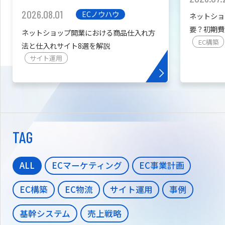
2026.08.01
ECノウハウ
ネットショ
要？初期費
ネットショップ開業における商品仕入れ方
を紹介
EC構築
法と仕入れサイト8選を解説
サイト運用
TAG
ALL
ECマーケティング
EC事業計画
EC構築
EC物流
サイト運用
事例
基幹システム
売上戦略