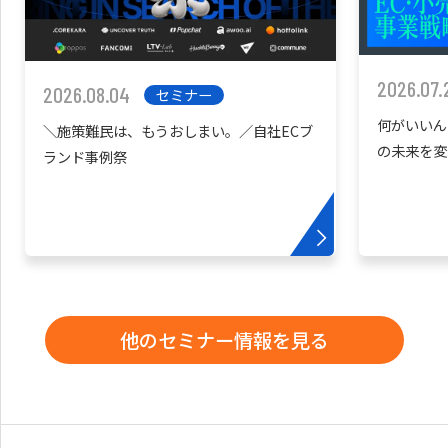
2026.07.
2026.08.04
セミナー
何がいいん
＼施策難民は、もうおしまい。／自社ECブ
の未来を変
ランド事例祭
他のセミナー情報を見る