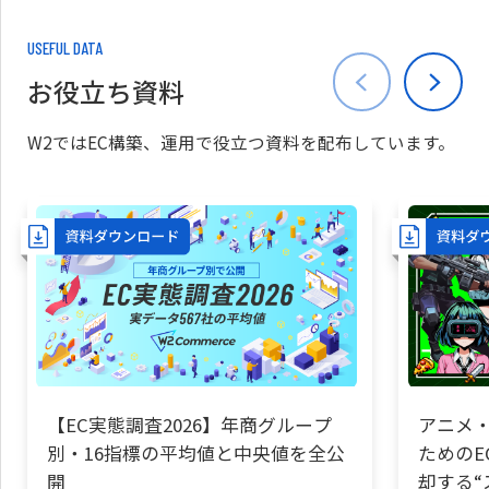
USEFUL DATA
お役立ち資料
W2ではEC構築、運用で役立つ資料を配布しています。
【EC実態調査2026】年商グループ
アニメ・
別・16指標の平均値と中央値を全公
ためのE
開
却する“