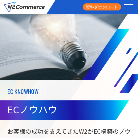
資料ダウンロード
PRODUCT
サービス
PRICE
料金
FEATURE
特徴
EC KNOWHOW
CASE STUDY
導入事例
ECノウハウ
USEFUL
お役立ち情報
W2
Commer
BtoC向け
Unifi
お客様の成功を支えてきたW2がEC構築のノウ
ECサイト構築
NEWS