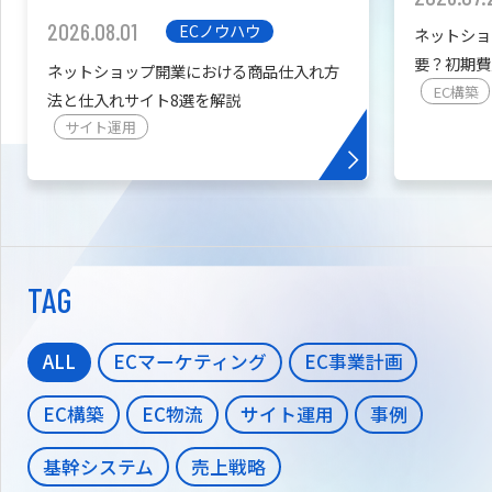
2026.08.01
ECノウハウ
ネットショ
要？初期費
ネットショップ開業における商品仕入れ方
を紹介
EC構築
法と仕入れサイト8選を解説
サイト運用
TAG
ALL
ECマーケティング
EC事業計画
EC構築
EC物流
サイト運用
事例
基幹システム
売上戦略