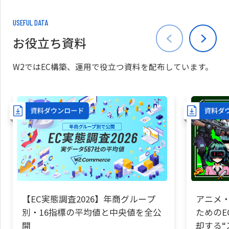
USEFUL DATA
お役立ち資料
W2ではEC構築、運用で役立つ資料を配布しています。
【EC実態調査2026】年商グループ
アニメ・
別・16指標の平均値と中央値を全公
ためのE
開
却する“