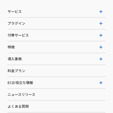
サービス
プラグイン
W2 Commerce Unified
付帯サービス
W2 Commerce Repeat
拡張プラグイン一覧
よくある質問
特徴
W2 Commerce BtoB
AI buddy
決済サービス
W2 Commerce Asia
導入事例
EC運用構築支援・運用支援
メディアコマースとは
料金プラン
カスタマーサクセス
選ばれる理由
導入企業インタビュー
セキュリティ
ECお役立ち情報
開発体制
導入企業一覧
デザイン制作
ニュースリリース
ECノウハウ
コンサルティング
よくある質問
お役立ち資料