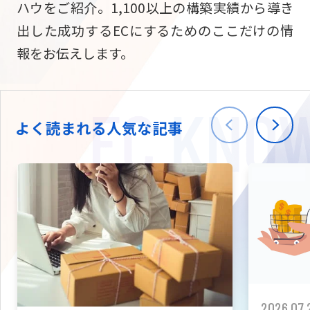
ハウをご紹介。1,100以上の構築実績から導き
ニュース
W2
Commer
サブスク/定期通販
出した成功するECにするためのここだけの情
Repe
ECサイト構築
報をお伝えします。
03-5148-9633
平日/10:0
W2
Comme
BtoB向け
Bto
会社情報
ECサイト構築
TW
よく読まれる人気な記事
W2
Comme
海外進出・現地
Asi
ECサイト構築
拡張プラグイン一覧
AI bud
AI
カスタマイズ開発
2026.07.