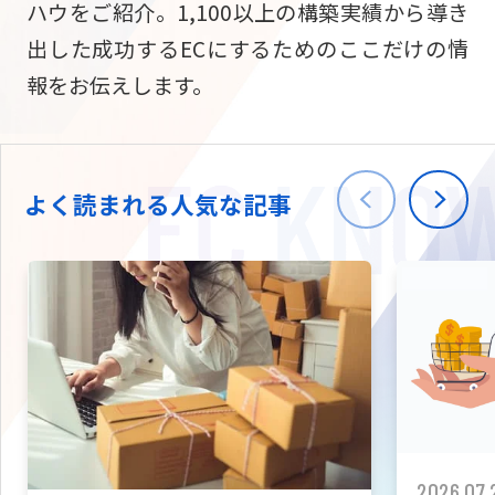
ハウをご紹介。1,100以上の構築実績から導き
ニュース
W2
Commer
サブスク/定期通販
出した成功するECにするためのここだけの情
Repe
ECサイト構築
報をお伝えします。
03-5148-9633
平日/10:0
W2
Comme
BtoB向け
Bto
会社情報
ECサイト構築
TW
よく読まれる人気な記事
W2
Comme
海外進出・現地
Asi
ECサイト構築
拡張プラグイン一覧
AI bud
AI
カスタマイズ開発
2026.07.