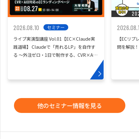
2026.08.10
2026.08.
セミナー
ライブ実演型講座 Vol.01【EC×Claude実
【ECリプ
践道場】 Claudeで「売れるLP」を自作す
問を解説！
る 〜外注ゼロ・1日で制作する、CVR×AIO
対応のECランディングページ〜
他のセミナー情報を見る