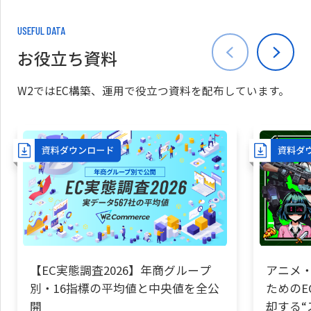
USEFUL DATA
お役立ち資料
W2ではEC構築、運用で役立つ資料を配布しています。
【EC実態調査2026】年商グループ
アニメ・
別・16指標の平均値と中央値を全公
ためのE
開
却する“