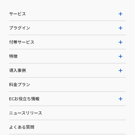
サービス
プラグイン
W2 Commerce Unified
付帯サービス
W2 Commerce Repeat
拡張プラグイン一覧
よくある質問
特徴
W2 Commerce BtoB
AI buddy
決済サービス
W2 Commerce Asia
導入事例
EC運用構築支援・運用支援
メディアコマースとは
料金プラン
カスタマーサクセス
選ばれる理由
導入企業インタビュー
セキュリティ
ECお役立ち情報
開発体制
導入企業一覧
デザイン制作
ニュースリリース
ECノウハウ
コンサルティング
よくある質問
お役立ち資料