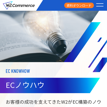
資料ダウンロード
PRODUCT
サービス
PRICE
料金
FEATURE
特徴
EC KNOWHOW
CASE STUDY
導入事例
ECノウハウ
USEFUL
お役立ち情報
W2
Commer
BtoC向け
Unifi
お客様の成功を支えてきたW2がEC構築のノウ
ECサイト構築
NEWS