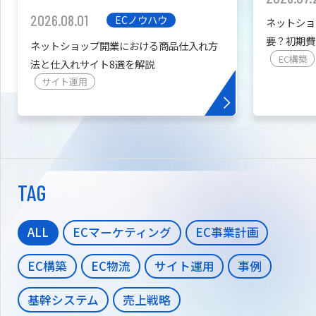
2026.08.01
ECノウハウ
ネットショ
要？初期費
ネットショップ開業における商品仕入れ方
を紹介
EC構築
法と仕入れサイト8選を解説
サイト運用
TAG
ALL
ECマーケティング
EC事業計画
EC構築
EC物流
サイト運用
事例
基幹システム
売上戦略