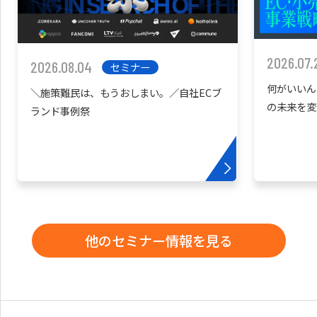
2026.07.
2026.08.04
セミナー
何がいいん
＼施策難民は、もうおしまい。／自社ECブ
の未来を変
ランド事例祭
他のセミナー情報を見る