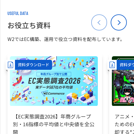
USEFUL DATA
お役立ち資料
W2ではEC構築、運用で役立つ資料を配布しています。
【EC実態調査2026】年商グループ
アニメ・
別・16指標の平均値と中央値を全公
ためのE
開
却する“