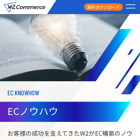
資料ダウンロード
PRODUCT
サービス
PRICE
料金
FEATURE
特徴
EC KNOWHOW
CASE STUDY
導入事例
ECノウハウ
USEFUL
お役立ち情報
W2
Commer
BtoC向け
Unifi
お客様の成功を支えてきたW2がEC構築のノウ
ECサイト構築
NEWS