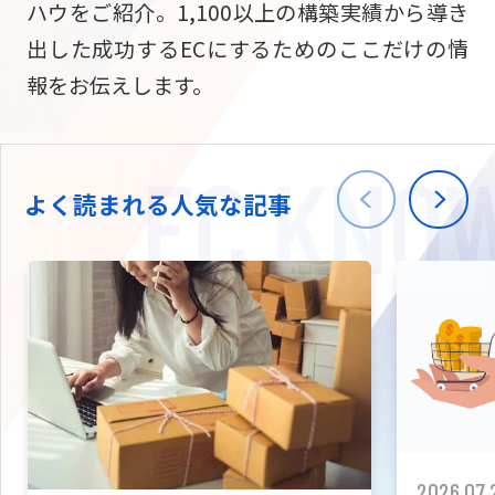
ハウをご紹介。1,100以上の構築実績から導き
ニュース
W2
Commer
サブスク/定期通販
出した成功するECにするためのここだけの情
Repe
ECサイト構築
報をお伝えします。
03-5148-9633
平日/10:0
W2
Comme
BtoB向け
Bto
会社情報
ECサイト構築
TW
よく読まれる人気な記事
W2
Comme
海外進出・現地
Asi
ECサイト構築
拡張プラグイン一覧
AI bud
AI
カスタマイズ開発
2026.07.