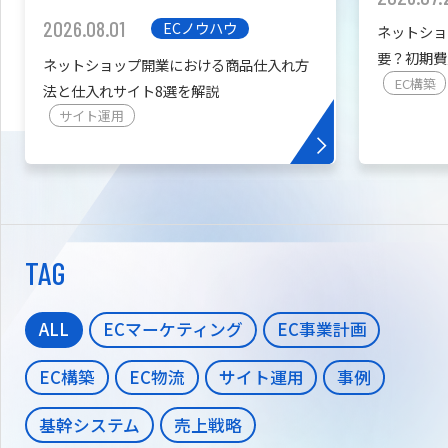
2026.08.01
ECノウハウ
ネットショ
要？初期費
ネットショップ開業における商品仕入れ方
を紹介
EC構築
法と仕入れサイト8選を解説
サイト運用
TAG
ALL
ECマーケティング
EC事業計画
EC構築
EC物流
サイト運用
事例
基幹システム
売上戦略