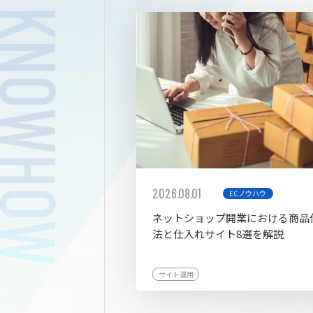
拡張プ
2026.08.01
ECノウハウ
ネットショップ開業における商品
法と仕入れサイト8選を解説
サイト運用