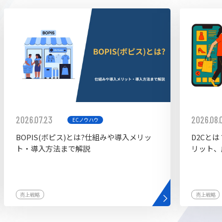
ddy
2026.07.23
2026.08.
ECノウハウ
BOPIS(ボピス)とは?仕組みや導入メリッ
D2Cと
ト・導入方法まで解説
リット、
売上戦略
売上戦略