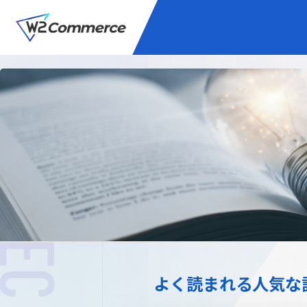
サービス
BtoC向けEC
W2
Commer
Unifi
プラグイン/付帯サ
よく読まれる人気な