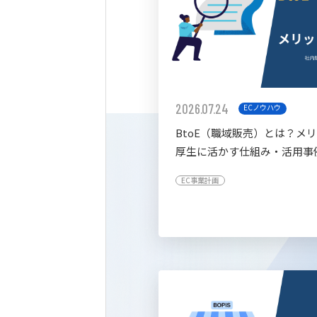
2026.07.24
ECノウハウ
BtoE（職域販売）とは？メ
厚生に活かす仕組み・活用事
すく解説
EC事業計画