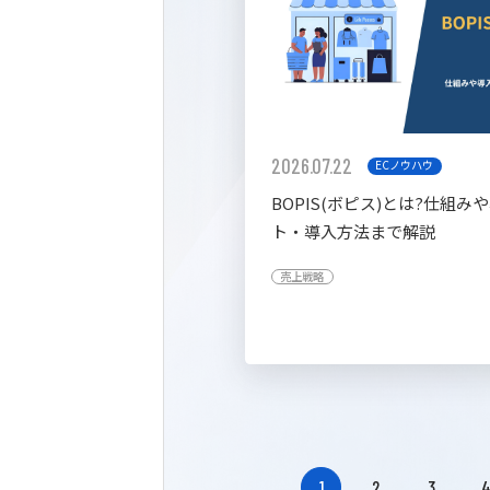
2026.07.22
ECノウハウ
BOPIS(ボピス)とは?仕組み
ト・導入方法まで解説
売上戦略
1
2
3