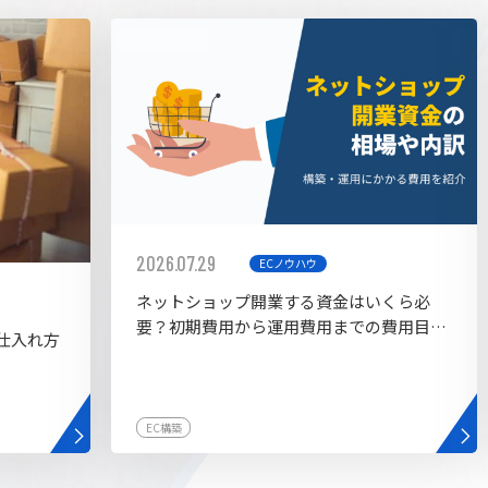
AI bu
ラグイン一覧
AIカスタマイズ開発
2026.07.29
ECノウハウ
ネットショップ開業する資金はいくら必
要？初期費用から運用費用までの費用目安
仕入れ方
を紹介
EC構築