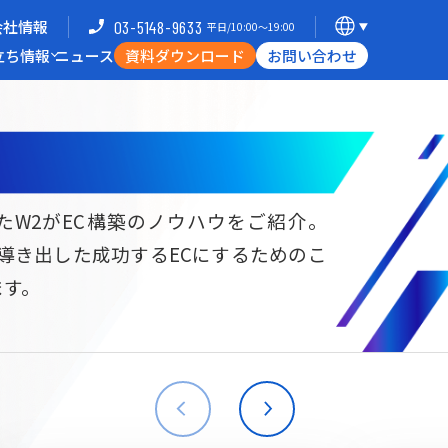
会社情報
03-5148-9633
平日/10:00〜19:00
立ち情報
ニュース
資料ダウンロード
お問い合わせ
導入企業一覧
支援体制
ミナー
Commerce Hack
たW2がEC構築のノウハウをご紹介。
ら導き出した成功するECにするためのこ
B向けECサイト構築
海外進出・現地ECサイト構築
ます。
W2
Commerce
W2
Commerce
BtoB
Asia