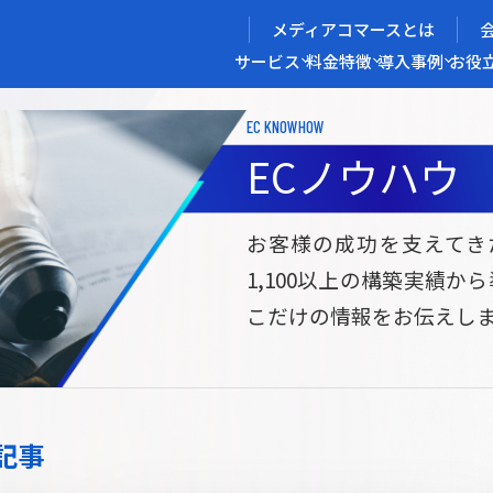
メディアコマースとは
サービス
料金
特徴
導入事例
お役
EC KNOWHOW
メディアコマースを実現する
ECノウハウ
導入企業インタビュー
メディアコマースとは
ECノウハウ
選ばれる理由
お役立ち資料
開発力/
セ
お客様の成功を支えてき
1,100以上の構築実績か
サイト構築
サブスク/定期通販ECサイト構築
Bto
こだけの情報をお伝えし
ce
W2
Commerce
ed
Repeat
ービス
記事