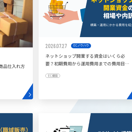
2026.07.27
ECノウハウ
ネットショップ開業する資金はいくら必
要？初期費用から運用費用までの費用目安
商品仕入れ方
を紹介
EC構築