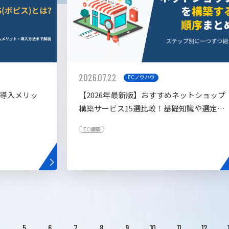
2026.07.22
ECノウハウ
や導入メリッ
【2026年最新版】おすすめネットショップ
構築サービス15選比較！基礎知識や選定基
準も解説！
EC構築
4
5
6
7
8
9
10
11
12