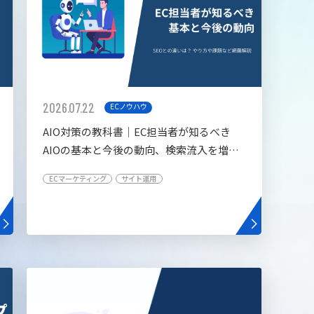
2026.07.22
ECノウハウ
AIO対策の教科書│EC担当者が知るべき
AIOの基本と今後の動向、検索流入を増や
す5つの施策
ECマーケティング
サイト運用