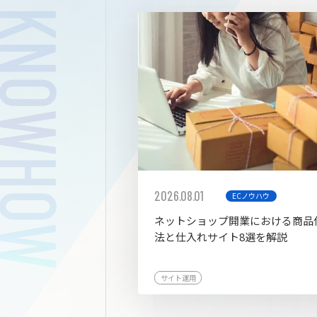
拡張プ
2026.08.01
ECノウハウ
ネットショップ開業における商品
法と仕入れサイト8選を解説
サイト運用