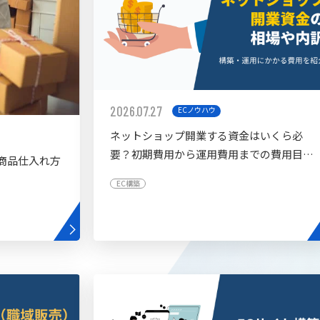
2026.07.27
ECノウハウ
ネットショップ開業する資金はいくら必
要？初期費用から運用費用までの費用目安
商品仕入れ方
を紹介
EC構築