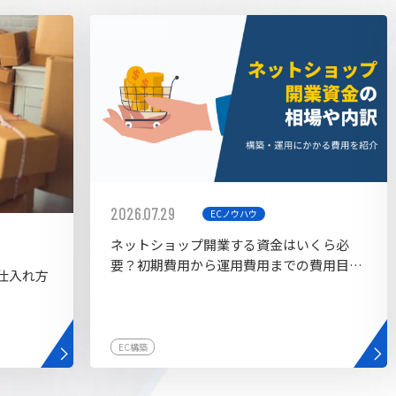
AI bu
ラグイン一覧
AIカスタマイズ開発
2026.07.29
ECノウハウ
ネットショップ開業する資金はいくら必
要？初期費用から運用費用までの費用目安
仕入れ方
を紹介
EC構築