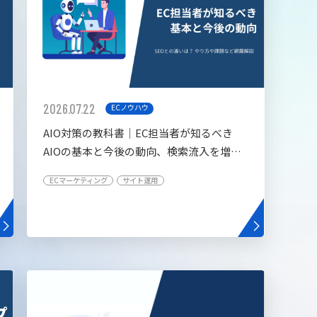
2026.07.22
ECノウハウ
AIO対策の教科書│EC担当者が知るべき
AIOの基本と今後の動向、検索流入を増や
す5つの施策
ECマーケティング
サイト運用