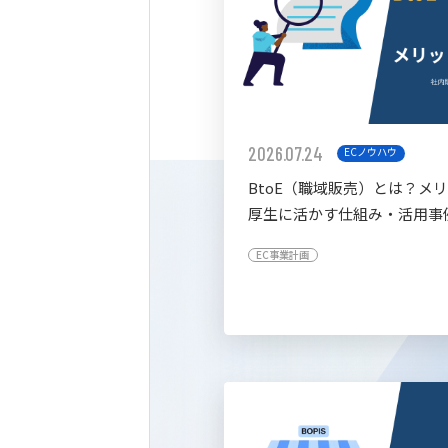
2026.07.24
ECノウハウ
BtoE（職域販売）とは？メ
厚生に活かす仕組み・活用事
すく解説
EC事業計画