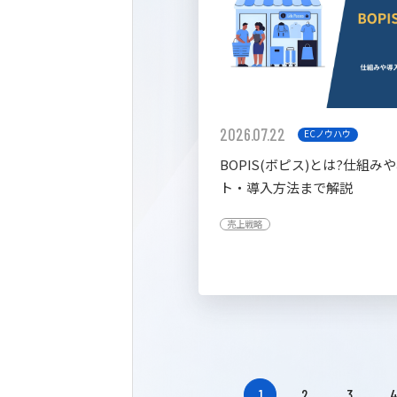
2026.07.22
ECノウハウ
BOPIS(ボピス)とは?仕組み
ト・導入方法まで解説
売上戦略
1
2
3