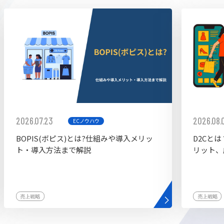
ddy
2026.07.23
2026.08.
ECノウハウ
BOPIS(ボピス)とは?仕組みや導入メリッ
D2Cと
ト・導入方法まで解説
リット、
売上戦略
売上戦略