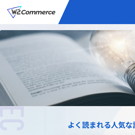
サービス
BtoC向けEC
W2
Commer
Unifi
プラグイン/付帯サ
よく読まれる人気な