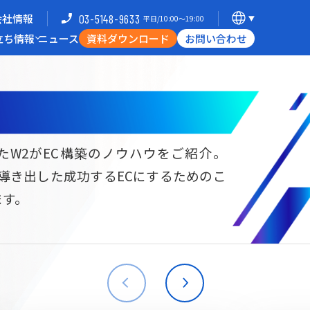
会社情報
03-5148-9633
平日/10:00〜19:00
立ち情報
ニュース
資料ダウンロード
お問い合わせ
導入企業一覧
支援体制
ミナー
Commerce Hack
たW2がEC構築のノウハウをご紹介。
ら導き出した成功するECにするためのこ
B向けECサイト構築
海外進出・現地ECサイト構築
ます。
W2
Commerce
W2
Commerce
BtoB
Asia