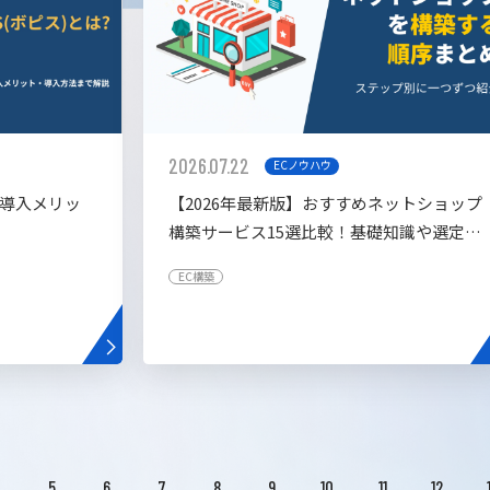
2026.07.22
ECノウハウ
や導入メリッ
【2026年最新版】おすすめネットショップ
構築サービス15選比較！基礎知識や選定基
準も解説！
EC構築
4
5
6
7
8
9
10
11
12