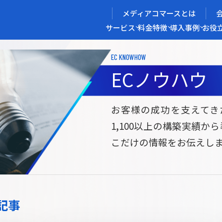
メディアコマースとは
サービス
料金
特徴
導入事例
お役
EC KNOWHOW
メディアコマースを実現する
ECノウハウ
導入企業インタビュー
メディアコマースとは
ECノウハウ
選ばれる理由
お役立ち資料
開発力/
セ
お客様の成功を支えてき
1,100以上の構築実績か
サイト構築
サブスク/定期通販ECサイト構築
Bto
こだけの情報をお伝えし
ce
W2
Commerce
ed
Repeat
ービス
記事