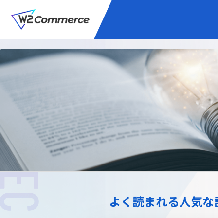
サービス
BtoC向けEC
W2
Commer
Unifi
プラグイン/付帯サ
よく読まれる人気な