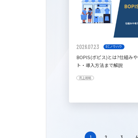
2026.07.23
ECノウハウ
BOPIS(ボピス)とは?仕組み
ト・導入方法まで解説
売上戦略
1
2
3