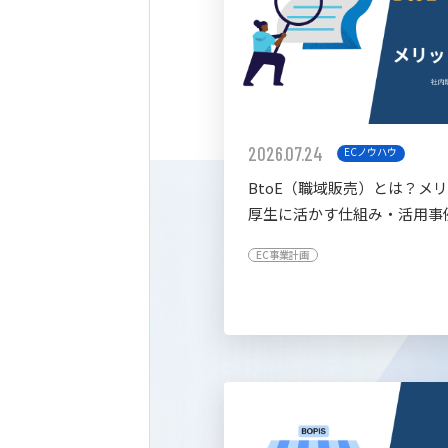
2026.07.24
ECノウハウ
BtoE（職域販売）とは？メ
厚生に活かす仕組み・活用事
すく解説
EC事業計画