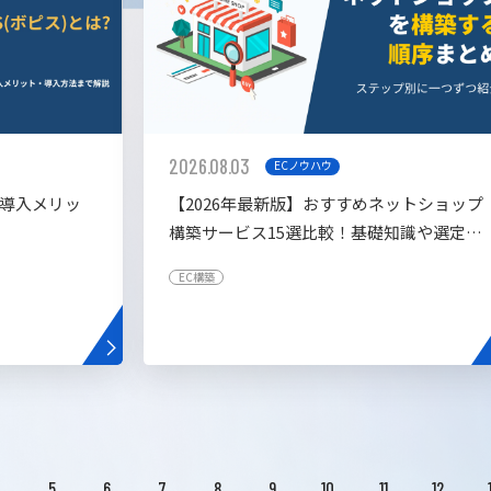
2026.08.03
ECノウハウ
や導入メリッ
【2026年最新版】おすすめネットショップ
構築サービス15選比較！基礎知識や選定基
準も解説！
EC構築
4
5
6
7
8
9
10
11
12