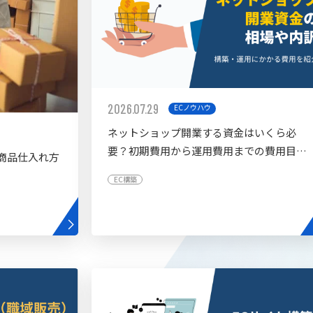
2026.07.29
ECノウハウ
ネットショップ開業する資金はいくら必
要？初期費用から運用費用までの費用目安
商品仕入れ方
を紹介
EC構築