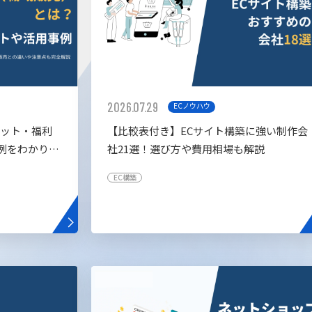
2026.07.29
ECノウハウ
リット・福利
【比較表付き】ECサイト構築に強い制作会
例をわかりや
社21選！選び方や費用相場も解説
EC構築