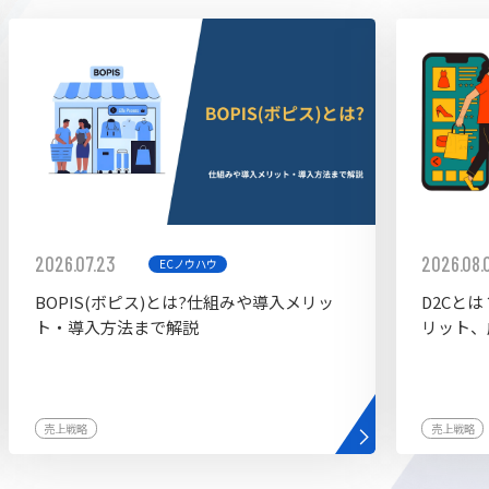
ddy
2026.07.23
2026.08.
ECノウハウ
BOPIS(ボピス)とは?仕組みや導入メリッ
D2Cと
ト・導入方法まで解説
リット、
売上戦略
売上戦略