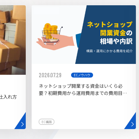
AI bu
ラグイン一覧
AIカスタマイズ開発
2026.07.29
ECノウハウ
ネットショップ開業する資金はいくら必
要？初期費用から運用費用までの費用目安
仕入れ方
を紹介
EC構築