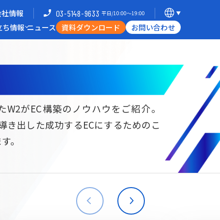
会社情報
03-5148-9633
平日/10:00〜19:00
立ち情報
ニュース
資料ダウンロード
お問い合わせ
導入企業一覧
支援体制
ミナー
Commerce Hack
たW2がEC構築のノウハウをご紹介。
ら導き出した成功するECにするためのこ
B向けECサイト構築
海外進出・現地ECサイト構築
ます。
W2
Commerce
W2
Commerce
BtoB
Asia