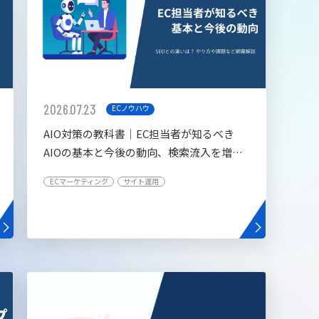
2026.07.23
ECノウハウ
AIO対策の教科書│EC担当者が知るべき
AIOの基本と今後の動向、検索流入を増や
す5つの施策
ECマーケティング
サイト運用