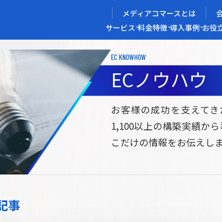
メディアコマースとは
サービス
料金
特徴
導入事例
お役
EC KNOWHOW
メディアコマースを実現する
ECノウハウ
導入企業インタビュー
メディアコマースとは
ECノウハウ
選ばれる理由
お役立ち資料
開発力/
セ
お客様の成功を支えてき
1,100以上の構築実績か
サイト構築
サブスク/定期通販ECサイト構築
Bto
こだけの情報をお伝えし
ce
W2
Commerce
ed
Repeat
ービス
記事