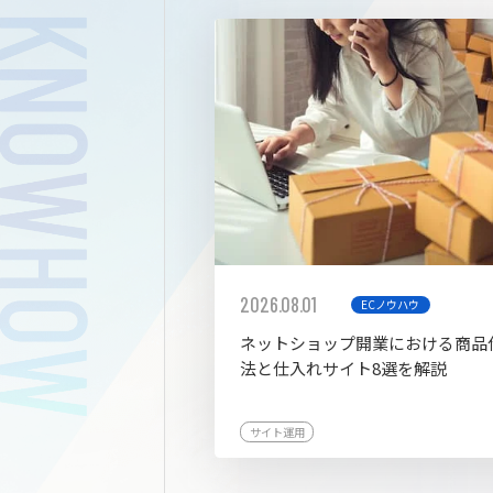
拡張プ
2026.08.01
ECノウハウ
ネットショップ開業における商品
法と仕入れサイト8選を解説
サイト運用