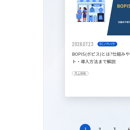
2026.07.23
ECノウハウ
BOPIS(ボピス)とは?仕組み
ト・導入方法まで解説
売上戦略
1
2
3