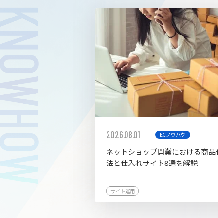
拡張プ
2026.08.01
ECノウハウ
ネットショップ開業における商品
法と仕入れサイト8選を解説
サイト運用