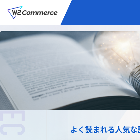
サービス
BtoC向けEC
W2
Commer
Unifi
プラグイン/付帯サ
よく読まれる人気な