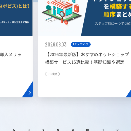
2026.08.03
ECノウハウ
や導入メリッ
【2026年最新版】おすすめネットショップ
構築サービス15選比較！基礎知識や選定基
準も解説！
EC構築
4
5
6
7
8
9
10
11
12