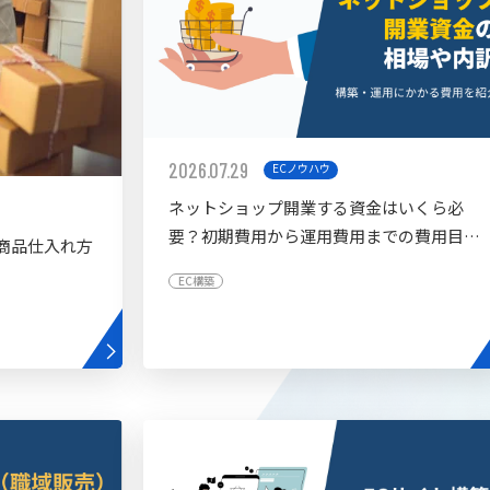
2026.07.29
ECノウハウ
ネットショップ開業する資金はいくら必
要？初期費用から運用費用までの費用目安
商品仕入れ方
を紹介
EC構築