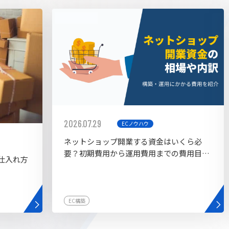
AI bu
ラグイン一覧
AIカスタマイズ開発
2026.07.29
ECノウハウ
ネットショップ開業する資金はいくら必
要？初期費用から運用費用までの費用目安
仕入れ方
を紹介
EC構築