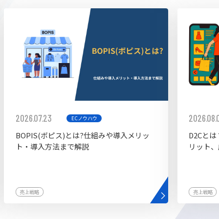
ddy
2026.07.23
2026.08.
ECノウハウ
BOPIS(ボピス)とは?仕組みや導入メリッ
D2Cと
ト・導入方法まで解説
リット、
売上戦略
売上戦略