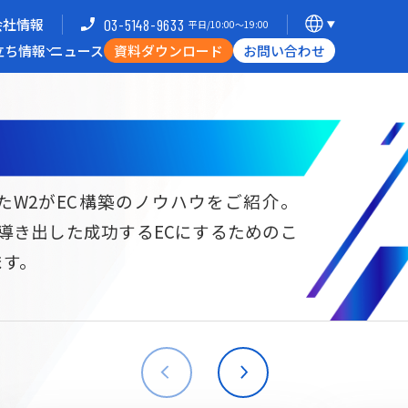
会社情報
03-5148-9633
平日/10:00〜19:00
立ち情報
ニュース
資料ダウンロード
お問い合わせ
導入企業一覧
支援体制
ミナー
Commerce Hack
たW2がEC構築のノウハウをご紹介。
ら導き出した成功するECにするためのこ
B向けECサイト構築
海外進出・現地ECサイト構築
ます。
W2
Commerce
W2
Commerce
BtoB
Asia