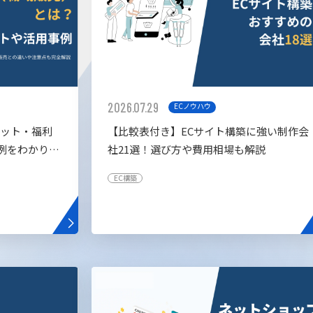
2026.07.29
ECノウハウ
リット・福利
【比較表付き】ECサイト構築に強い制作会
例をわかりや
社21選！選び方や費用相場も解説
EC構築