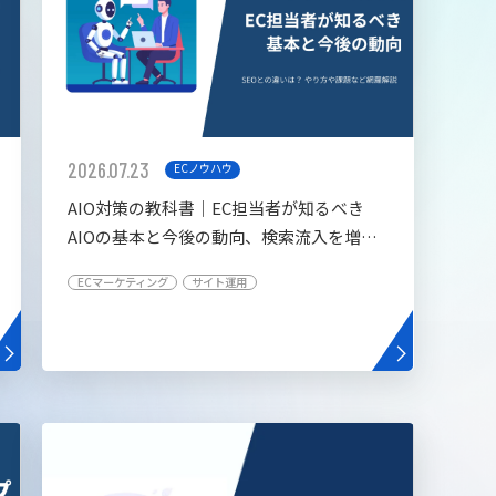
2026.07.23
ECノウハウ
AIO対策の教科書│EC担当者が知るべき
AIOの基本と今後の動向、検索流入を増や
す5つの施策
ECマーケティング
サイト運用