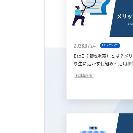
2026.07.24
ECノウハウ
BtoE（職域販売）とは？メ
厚生に活かす仕組み・活用事
すく解説
EC事業計画