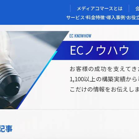
メディアコマースとは
サービス
料金
特徴
導入事例
お役
EC KNOWHOW
メディアコマースを実現する
ECノウハウ
導入企業インタビュー
メディアコマースとは
ECノウハウ
選ばれる理由
お役立ち資料
開発力/
セ
お客様の成功を支えてき
1,100以上の構築実績か
サイト構築
サブスク/定期通販ECサイト構築
Bto
こだけの情報をお伝えし
ce
W2
Commerce
ed
Repeat
ービス
記事