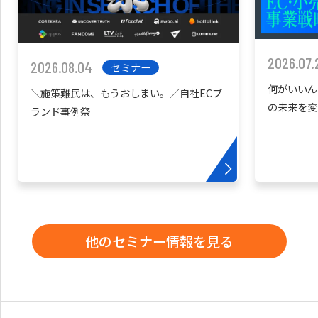
2026.07.
2026.08.04
セミナー
何がいいん
＼施策難民は、もうおしまい。／自社ECブ
の未来を変
ランド事例祭
他のセミナー情報を見る