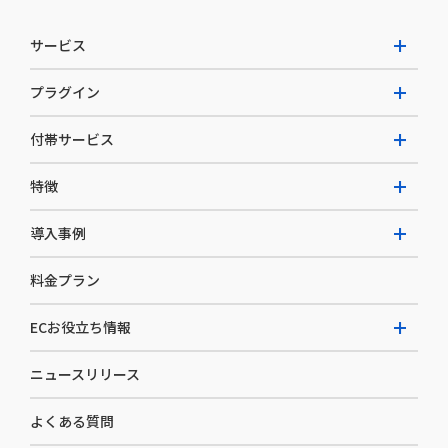
サービス
プラグイン
W2 Commerce Unified
付帯サービス
W2 Commerce Repeat
拡張プラグイン一覧
よくある質問
特徴
W2 Commerce BtoB
AI buddy
決済サービス
W2 Commerce Asia
導入事例
EC運用構築支援・運用支援
メディアコマースとは
料金プラン
カスタマーサクセス
選ばれる理由
導入企業インタビュー
セキュリティ
ECお役立ち情報
開発体制
導入企業一覧
デザイン制作
ニュースリリース
ECノウハウ
コンサルティング
よくある質問
お役立ち資料