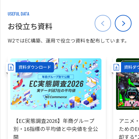
USEFUL DATA
お役立ち資料
W2ではEC構築、運用で役立つ資料を配布しています。
【EC実態調査2026】年商グループ
アニメ・
別・16指標の平均値と中央値を全公
ためのE
開
却する“