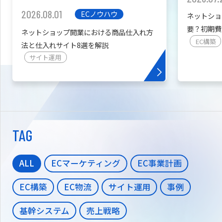
2026.08.01
ECノウハウ
ネットショ
要？初期費
ネットショップ開業における商品仕入れ方
を紹介
EC構築
法と仕入れサイト8選を解説
サイト運用
TAG
ALL
ECマーケティング
EC事業計画
EC構築
EC物流
サイト運用
事例
基幹システム
売上戦略