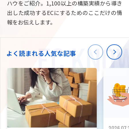
ハウをご紹介。1,100以上の構築実績から導き
ニュース
W2
Commer
サブスク/定期通販
出した成功するECにするためのここだけの情
Repe
ECサイト構築
報をお伝えします。
03-5148-9633
平日/10:0
W2
Comme
BtoB向け
Bto
会社情報
ECサイト構築
TW
よく読まれる人気な記事
W2
Comme
海外進出・現地
Asi
ECサイト構築
拡張プラグイン一覧
AI bud
AI
カスタマイズ開発
2026.07.