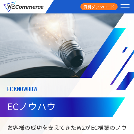
資料ダウンロード
PRODUCT
サービス
PRICE
料金
FEATURE
特徴
EC KNOWHOW
CASE STUDY
導入事例
ECノウハウ
USEFUL
お役立ち情報
W2
Commer
BtoC向け
Unifi
お客様の成功を支えてきたW2がEC構築のノウ
ECサイト構築
NEWS