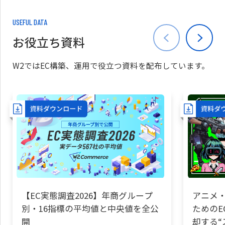
USEFUL DATA
お役立ち資料
W2ではEC構築、運用で役立つ資料を配布しています。
【EC実態調査2026】年商グループ
アニメ・
別・16指標の平均値と中央値を全公
ためのE
開
却する“