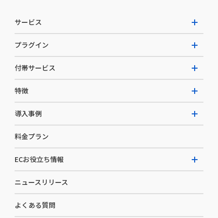
サービス
プラグイン
W2 Commerce Unified
付帯サービス
W2 Commerce Repeat
拡張プラグイン一覧
よくある質問
特徴
W2 Commerce BtoB
AI buddy
決済サービス
W2 Commerce Asia
導入事例
EC運用構築支援・運用支援
メディアコマースとは
料金プラン
カスタマーサクセス
選ばれる理由
導入企業インタビュー
セキュリティ
ECお役立ち情報
開発体制
導入企業一覧
デザイン制作
ニュースリリース
ECノウハウ
コンサルティング
よくある質問
お役立ち資料