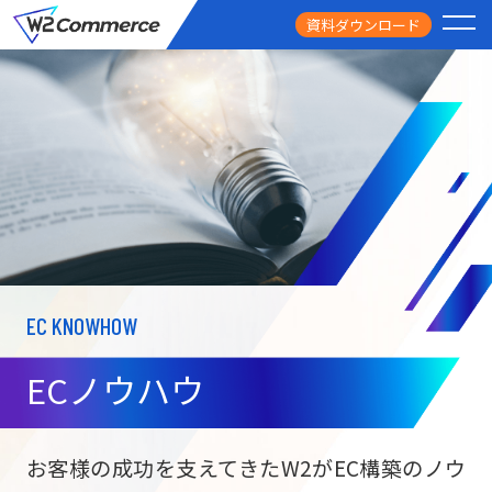
資料ダウンロード
PRODUCT
サービス
PRICE
料金
FEATURE
特徴
EC KNOWHOW
CASE STUDY
導入事例
ECノウハウ
USEFUL
お役立ち情報
W2
Commer
BtoC向け
Unifi
お客様の成功を支えてきたW2がEC構築のノウ
ECサイト構築
NEWS