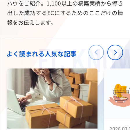
ハウをご紹介。1,100以上の構築実績から導き
ニュース
W2
Commer
サブスク/定期通販
出した成功するECにするためのここだけの情
Repe
ECサイト構築
報をお伝えします。
03-5148-9633
平日/10:0
W2
Comme
BtoB向け
Bto
会社情報
ECサイト構築
TW
よく読まれる人気な記事
W2
Comme
海外進出・現地
Asi
ECサイト構築
拡張プラグイン一覧
AI bud
AI
カスタマイズ開発
2026.07.