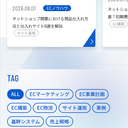
2026.08.01
ECノウハウ
ネットショ
要？初期費
ネットショップ開業における商品仕入れ方
を紹介
EC構築
法と仕入れサイト8選を解説
サイト運用
TAG
ALL
ECマーケティング
EC事業計画
EC構築
EC物流
サイト運用
事例
基幹システム
売上戦略