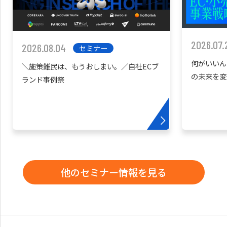
2026.07.
2026.08.04
セミナー
何がいいん
＼施策難民は、もうおしまい。／自社ECブ
の未来を変
ランド事例祭
他のセミナー情報を見る