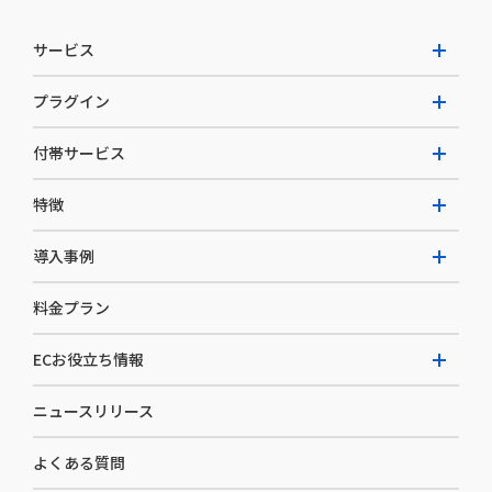
サービス
プラグイン
W2 Commerce Unified
付帯サービス
W2 Commerce Repeat
拡張プラグイン一覧
よくある質問
特徴
W2 Commerce BtoB
AI buddy
決済サービス
W2 Commerce Asia
導入事例
EC運用構築支援・運用支援
メディアコマースとは
料金プラン
カスタマーサクセス
選ばれる理由
導入企業インタビュー
セキュリティ
ECお役立ち情報
開発体制
導入企業一覧
デザイン制作
ニュースリリース
ECノウハウ
コンサルティング
よくある質問
お役立ち資料