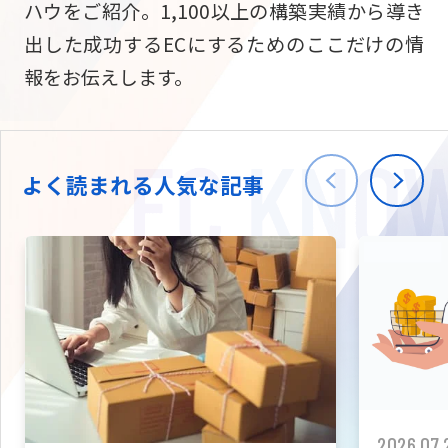
ハウをご紹介。1,100以上の構築実績から導き
ニュース
W2
Commer
サブスク/定期通販
出した成功するECにするためのここだけの情
Repe
ECサイト構築
報をお伝えします。
03-5148-9633
平日/10:0
W2
Comme
BtoB向け
Bto
会社情報
ECサイト構築
TW
よく読まれる人気な記事
W2
Comme
海外進出・現地
Asi
ECサイト構築
拡張プラグイン一覧
AI bud
AI
カスタマイズ開発
2026.07.