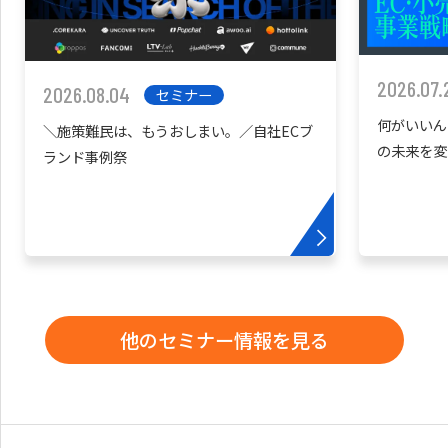
2026.07.
2026.08.04
セミナー
何がいいん
＼施策難民は、もうおしまい。／自社ECブ
の未来を変
ランド事例祭
他のセミナー情報を見る