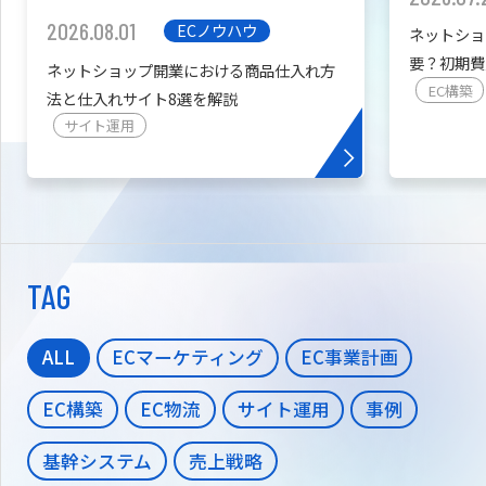
2026.08.01
ECノウハウ
ネットショ
要？初期費
ネットショップ開業における商品仕入れ方
を紹介
EC構築
法と仕入れサイト8選を解説
サイト運用
TAG
ALL
ECマーケティング
EC事業計画
EC構築
EC物流
サイト運用
事例
基幹システム
売上戦略