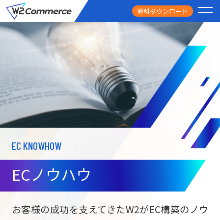
資料ダウンロード
PRODUCT
サービス
PRICE
料金
FEATURE
特徴
EC KNOWHOW
CASE STUDY
導入事例
ECノウハウ
USEFUL
お役立ち情報
W2
Commer
BtoC向け
Unifi
お客様の成功を支えてきたW2がEC構築のノウ
ECサイト構築
NEWS