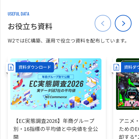
USEFUL DATA
お役立ち資料
W2ではEC構築、運用で役立つ資料を配布しています。
【EC実態調査2026】年商グループ
アニメ・
別・16指標の平均値と中央値を全公
ためのE
開
却する“