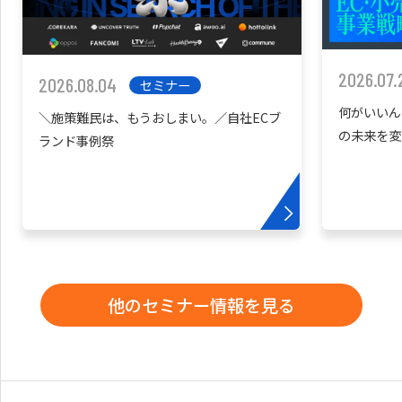
2026.07.
2026.08.04
セミナー
何がいいん
＼施策難民は、もうおしまい。／自社ECブ
の未来を変
ランド事例祭
他のセミナー情報を見る