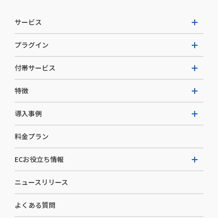
サービス
プラグイン
W2 Commerce Unified
付帯サービス
W2 Commerce Repeat
拡張プラグイン一覧
よくある質問
特徴
W2 Commerce BtoB
AI buddy
決済サービス
W2 Commerce Asia
導入事例
EC運用構築支援・運用支援
メディアコマースとは
料金プラン
カスタマーサクセス
選ばれる理由
導入企業インタビュー
セキュリティ
ECお役立ち情報
開発体制
導入企業一覧
デザイン制作
ニュースリリース
ECノウハウ
コンサルティング
よくある質問
お役立ち資料