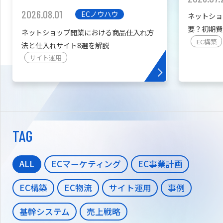
2026.08.01
ECノウハウ
ネットショ
要？初期費
ネットショップ開業における商品仕入れ方
を紹介
EC構築
法と仕入れサイト8選を解説
サイト運用
TAG
ALL
ECマーケティング
EC事業計画
EC構築
EC物流
サイト運用
事例
基幹システム
売上戦略