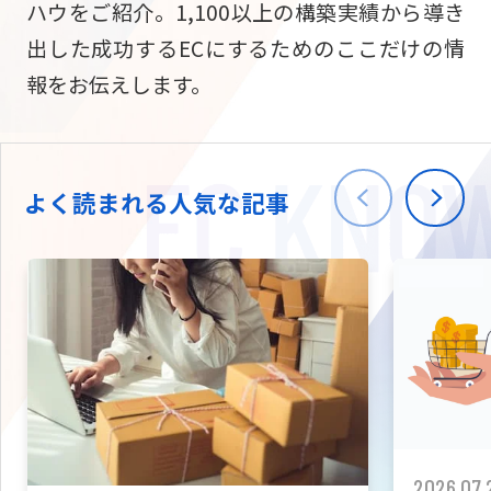
ハウをご紹介。1,100以上の構築実績から導き
ニュース
W2
Commer
サブスク/定期通販
出した成功するECにするためのここだけの情
Repe
ECサイト構築
報をお伝えします。
03-5148-9633
平日/10:0
W2
Comme
BtoB向け
Bto
会社情報
ECサイト構築
TW
よく読まれる人気な記事
W2
Comme
海外進出・現地
Asi
ECサイト構築
拡張プラグイン一覧
AI bud
AI
カスタマイズ開発
2026.07.