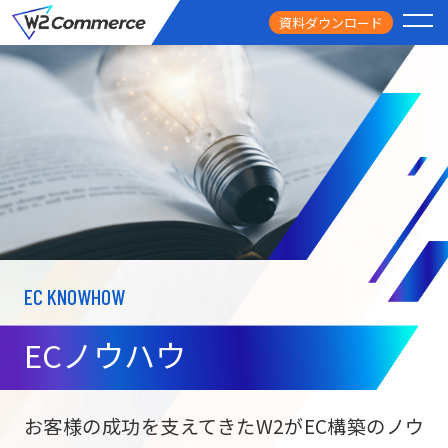
資料ダウンロード
PRODUCT
サービス
PRICE
料金
FEATURE
特徴
EC KNOWHOW
CASE STUDY
導入事例
ECノウハウ
USEFUL
お役立ち情報
W2
Commer
BtoC向け
Unifi
お客様の成功を支えてきたW2がEC構築のノウ
ECサイト構築
NEWS