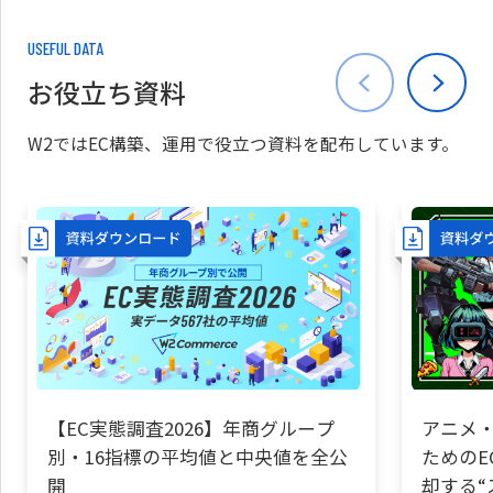
USEFUL DATA
お役立ち資料
W2ではEC構築、運用で役立つ資料を配布しています。
【EC実態調査2026】年商グループ
アニメ・
別・16指標の平均値と中央値を全公
ためのE
開
却する“