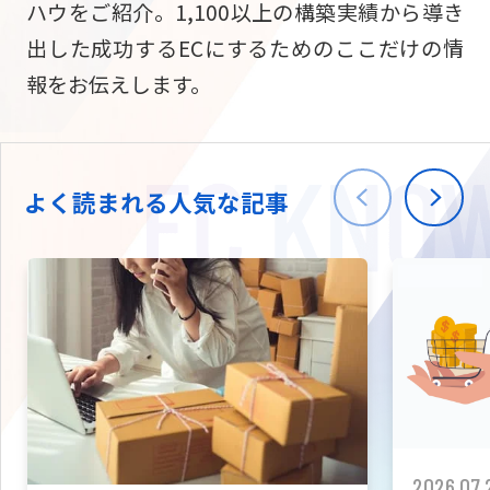
ハウをご紹介。1,100以上の構築実績から導き
ニュース
W2
Commer
サブスク/定期通販
出した成功するECにするためのここだけの情
Repe
ECサイト構築
報をお伝えします。
03-5148-9633
平日/10:0
W2
Comme
BtoB向け
Bto
会社情報
ECサイト構築
TW
よく読まれる人気な記事
W2
Comme
海外進出・現地
Asi
ECサイト構築
拡張プラグイン一覧
AI bud
AI
カスタマイズ開発
2026.07.