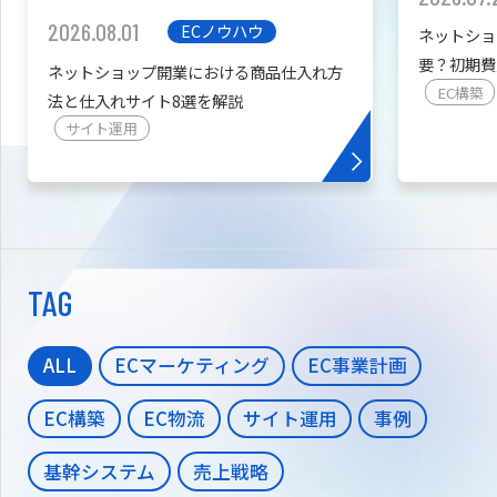
2026.08.01
ECノウハウ
ネットショ
要？初期費
ネットショップ開業における商品仕入れ方
を紹介
EC構築
法と仕入れサイト8選を解説
サイト運用
TAG
ALL
ECマーケティング
EC事業計画
EC構築
EC物流
サイト運用
事例
基幹システム
売上戦略