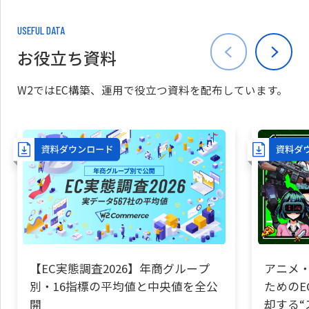
USEFUL DATA
お役立ち資料
W2ではEC構築、運用で役立つ資料を配布しています。
【EC実態調査2026】年商グループ
アニメ・
別・16指標の平均値と中央値を全公
ためのE
開
却する“