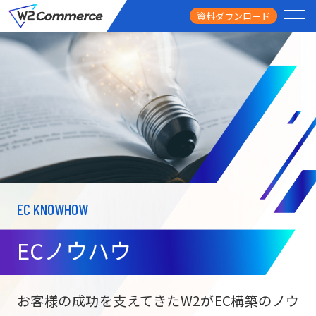
資料ダウンロード
PRODUCT
サービス
PRICE
料金
FEATURE
特徴
EC KNOWHOW
CASE STUDY
導入事例
ECノウハウ
USEFUL
お役立ち情報
W2
Commer
BtoC向け
Unifi
お客様の成功を支えてきたW2がEC構築のノウ
ECサイト構築
NEWS