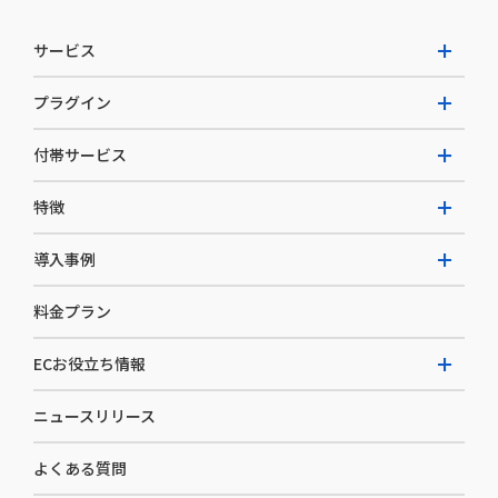
サービス
プラグイン
W2 Commerce Unified
付帯サービス
W2 Commerce Repeat
拡張プラグイン一覧
よくある質問
特徴
W2 Commerce BtoB
AI buddy
決済サービス
W2 Commerce Asia
導入事例
EC運用構築支援・運用支援
メディアコマースとは
料金プラン
カスタマーサクセス
選ばれる理由
導入企業インタビュー
セキュリティ
ECお役立ち情報
開発体制
導入企業一覧
デザイン制作
ニュースリリース
ECノウハウ
コンサルティング
よくある質問
お役立ち資料