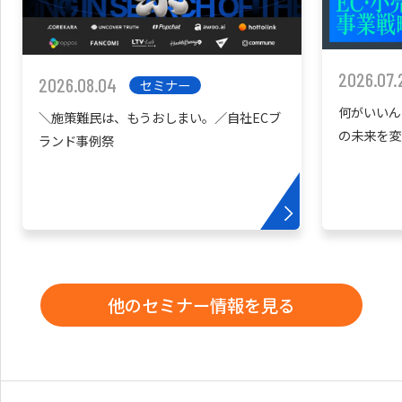
2026.07.
2026.08.04
セミナー
何がいいん
＼施策難民は、もうおしまい。／自社ECブ
の未来を変
ランド事例祭
他のセミナー情報を見る