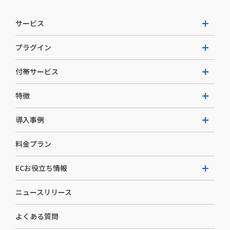
サービス
プラグイン
W2 Commerce Unified
付帯サービス
W2 Commerce Repeat
拡張プラグイン一覧
よくある質問
特徴
W2 Commerce BtoB
AI buddy
決済サービス
W2 Commerce Asia
導入事例
EC運用構築支援・運用支援
メディアコマースとは
料金プラン
カスタマーサクセス
選ばれる理由
導入企業インタビュー
セキュリティ
ECお役立ち情報
開発体制
導入企業一覧
デザイン制作
ニュースリリース
ECノウハウ
コンサルティング
よくある質問
お役立ち資料