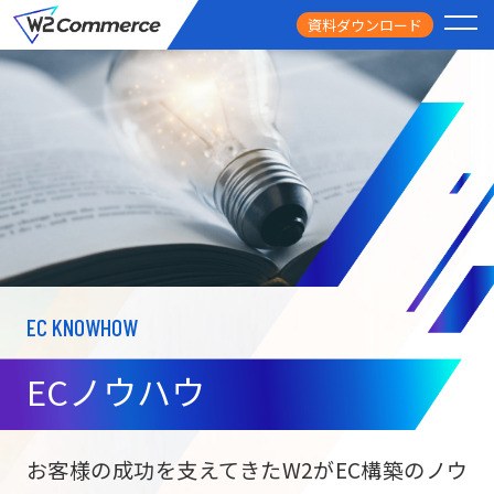
資料ダウンロード
PRODUCT
サービス
PRICE
料金
FEATURE
特徴
EC KNOWHOW
CASE STUDY
導入事例
ECノウハウ
USEFUL
お役立ち情報
W2
Commer
BtoC向け
Unifi
お客様の成功を支えてきたW2がEC構築のノウ
ECサイト構築
NEWS