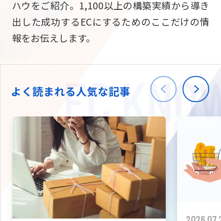
ハウをご紹介。1,100以上の構築実績から導き
ニュース
W2
Commer
サブスク/定期通販
出した成功するECにするためのここだけの情
Repe
ECサイト構築
報をお伝えします。
03-5148-9633
平日/10:0
W2
Comme
BtoB向け
Bto
会社情報
ECサイト構築
TW
よく読まれる人気な記事
W2
Comme
海外進出・現地
Asi
ECサイト構築
拡張プラグイン一覧
AI bud
AI
カスタマイズ開発
2026.07.