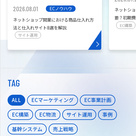
2026.08.01
ECノウハウ
ネットショ
要？初期費
ネットショップ開業における商品仕入れ方
を紹介
EC構築
法と仕入れサイト8選を解説
サイト運用
TAG
ALL
ECマーケティング
EC事業計画
EC構築
EC物流
サイト運用
事例
基幹システム
売上戦略