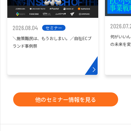
2026.07.
2026.08.04
セミナー
何がいいん
＼施策難民は、もうおしまい。／自社ECブ
の未来を変
ランド事例祭
他のセミナー情報を見る