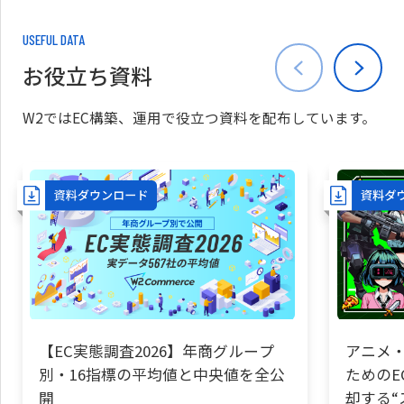
USEFUL DATA
お役立ち資料
W2ではEC構築、運用で役立つ資料を配布しています。
【EC実態調査2026】年商グループ
アニメ・
別・16指標の平均値と中央値を全公
ためのE
開
却する“