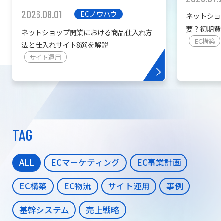
2026.08.01
ECノウハウ
ネットショ
要？初期費
ネットショップ開業における商品仕入れ方
を紹介
EC構築
法と仕入れサイト8選を解説
サイト運用
TAG
ALL
ECマーケティング
EC事業計画
EC構築
EC物流
サイト運用
事例
基幹システム
売上戦略