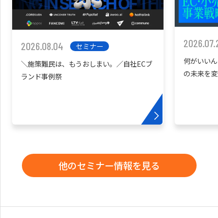
2026.07.
2026.08.04
セミナー
何がいいん
＼施策難民は、もうおしまい。／自社ECブ
の未来を変
ランド事例祭
他のセミナー情報を見る