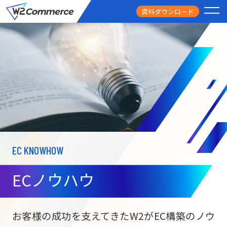
資料ダウンロード
PRODUCT
サービス
PRICE
料金
FEATURE
特徴
EC KNOWHOW
CASE STUDY
導入事例
ECノウハウ
USEFUL
お役立ち情報
W2
Commer
BtoC向け
Unifi
お客様の成功を支えてきたW2がEC構築のノウ
ECサイト構築
NEWS