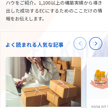
ハウをご紹介。1,100以上の構築実績から導き
ニュース
W2
Commer
サブスク/定期通販
出した成功するECにするためのここだけの情
Repe
ECサイト構築
報をお伝えします。
03-5148-9633
平日/10:0
W2
Comme
BtoB向け
Bto
会社情報
ECサイト構築
TW
よく読まれる人気な記事
W2
Comme
海外進出・現地
Asi
ECサイト構築
拡張プラグイン一覧
AI bud
AI
カスタマイズ開発
2026.07.