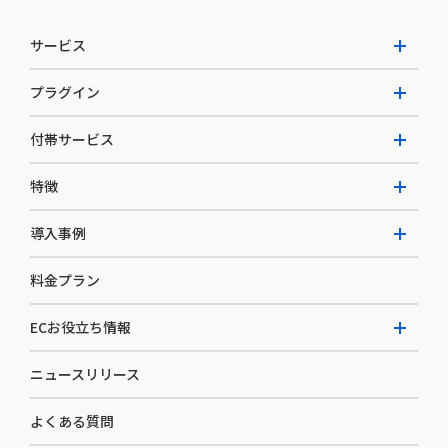
サービス
プラグイン
W2 Commerce Unified
付帯サービス
W2 Commerce Repeat
拡張プラグイン一覧
よくある質問
特徴
W2 Commerce BtoB
AI buddy
決済サービス
W2 Commerce Asia
導入事例
EC運用構築支援・運用支援
メディアコマースとは
料金プラン
カスタマーサクセス
選ばれる理由
導入企業インタビュー
セキュリティ
ECお役立ち情報
開発体制
導入企業一覧
デザイン制作
ニュースリリース
ECノウハウ
コンサルティング
よくある質問
お役立ち資料