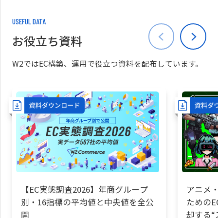
USEFUL DATA
お役立ち資料
W2ではEC構築、運用で役立つ資料を配布しています。
【EC実態調査2026】年商グループ
アニメ・
別・16指標の平均値と中央値を全公
ためのE
開
却する“