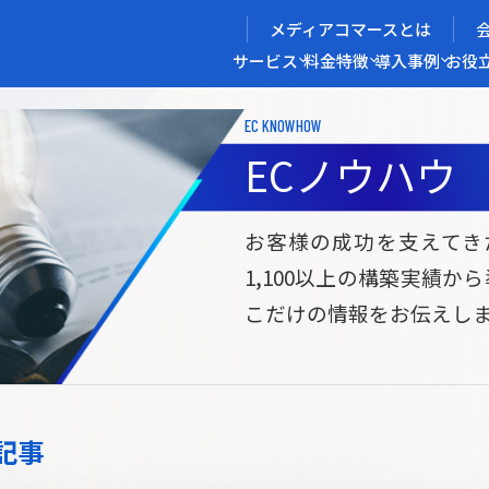
メディアコマースとは
サービス
料金
特徴
導入事例
お役
EC KNOWHOW
メディアコマースを実現する
ECノウハウ
導入企業インタビュー
メディアコマースとは
ECノウハウ
選ばれる理由
お役立ち資料
開発力/
セ
お客様の成功を支えてき
1,100以上の構築実績か
サイト構築
サブスク/定期通販ECサイト構築
Bto
こだけの情報をお伝えし
ce
W2
Commerce
ed
Repeat
ービス
記事