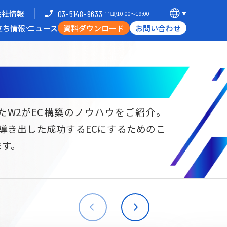
会社情報
03-5148-9633
平日/10:00〜19:00
立ち情報
ニュース
資料ダウンロード
お問い合わせ
導入企業一覧
支援体制
ミナー
Commerce Hack
たW2がEC構築のノウハウをご紹介。
ら導き出した成功するECにするためのこ
B向けECサイト構築
海外進出・現地ECサイト構築
ます。
W2
Commerce
W2
Commerce
BtoB
Asia