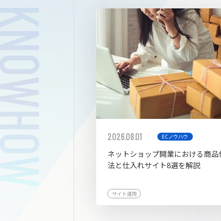
拡張プ
2026.08.01
ECノウハウ
ネットショップ開業における商品
法と仕入れサイト8選を解説
サイト運用