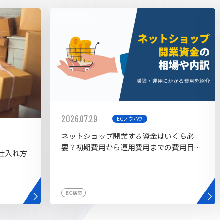
AI bu
ラグイン一覧
AIカスタマイズ開発
2026.07.29
ECノウハウ
ネットショップ開業する資金はいくら必
要？初期費用から運用費用までの費用目安
仕入れ方
を紹介
EC構築