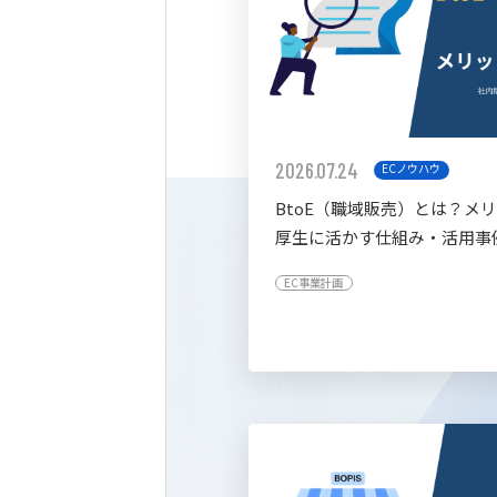
2026.07.24
ECノウハウ
BtoE（職域販売）とは？メ
厚生に活かす仕組み・活用事
すく解説
EC事業計画