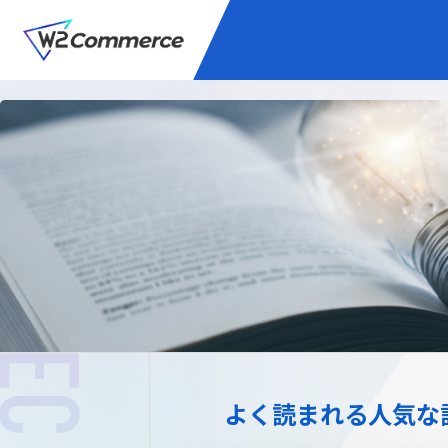
サービス
BtoC向けEC
W2
Commer
Unifi
プラグイン/付帯サ
よく読まれる人気な