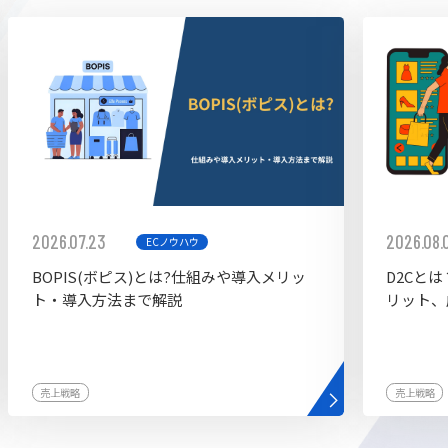
ddy
2026.07.23
2026.08.
ECノウハウ
BOPIS(ボピス)とは?仕組みや導入メリッ
D2Cと
ト・導入方法まで解説
リット、
売上戦略
売上戦略