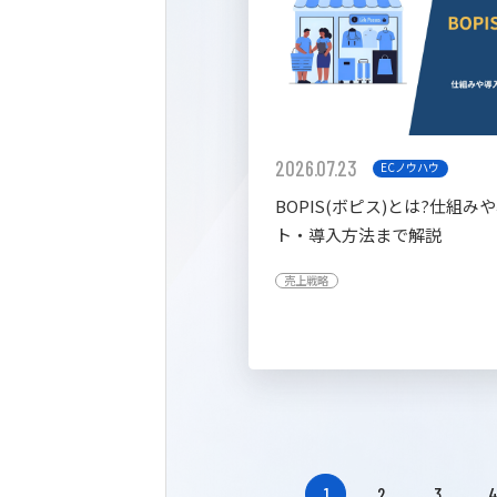
2026.07.23
ECノウハウ
BOPIS(ボピス)とは?仕組み
ト・導入方法まで解説
売上戦略
1
2
3