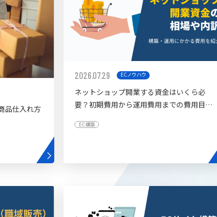
2026.07.29
ECノウハウ
ネットショップ開業する資金はいくら必
要？初期費用から運用費用までの費用目安
商品仕入れ方
を紹介
EC構築