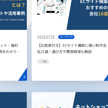
2026.07.29
ECノウハウ
リット・福利
【比較表付き】ECサイト構築に強い制作会
例をわかりや
社21選！選び方や費用相場も解説
EC構築