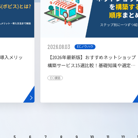
2026.08.03
ECノウハウ
や導入メリッ
【2026年最新版】おすすめネットショップ
構築サービス15選比較！基礎知識や選定基
準も解説！
EC構築
4
5
6
7
8
9
10
11
12