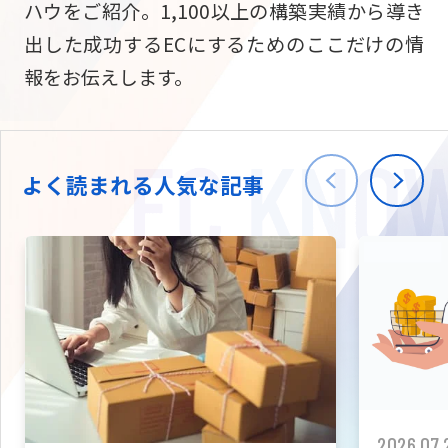
ハウをご紹介。1,100以上の構築実績から導き
ニュース
W2
Commer
サブスク/定期通販
出した成功するECにするためのここだけの情
Repe
ECサイト構築
報をお伝えします。
03-5148-9633
平日/10:0
W2
Comme
BtoB向け
Bto
会社情報
ECサイト構築
TW
よく読まれる人気な記事
W2
Comme
海外進出・現地
Asi
ECサイト構築
拡張プラグイン一覧
AI bud
AI
カスタマイズ開発
2026.07.