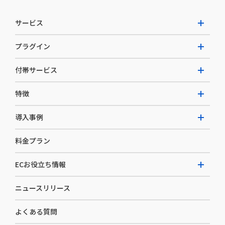
サービス
プラグイン
W2 Commerce Unified
付帯サービス
W2 Commerce Repeat
拡張プラグイン一覧
よくある質問
特徴
W2 Commerce BtoB
AI buddy
決済サービス
W2 Commerce Asia
導入事例
EC運用構築支援・運用支援
メディアコマースとは
料金プラン
カスタマーサクセス
選ばれる理由
導入企業インタビュー
セキュリティ
ECお役立ち情報
開発体制
導入企業一覧
デザイン制作
ニュースリリース
ECノウハウ
コンサルティング
よくある質問
お役立ち資料