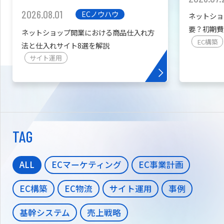
2026.08.01
ECノウハウ
ネットショ
要？初期費
ネットショップ開業における商品仕入れ方
を紹介
EC構築
法と仕入れサイト8選を解説
サイト運用
TAG
ALL
ECマーケティング
EC事業計画
EC構築
EC物流
サイト運用
事例
基幹システム
売上戦略