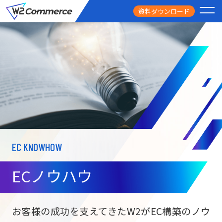
資料ダウンロード
PRODUCT
サービス
PRICE
料金
FEATURE
特徴
EC KNOWHOW
CASE STUDY
導入事例
ECノウハウ
USEFUL
お役立ち情報
W2
Commer
BtoC向け
Unifi
お客様の成功を支えてきたW2がEC構築のノウ
ECサイト構築
NEWS