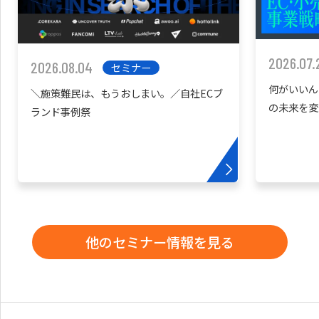
2026.07.
2026.08.04
セミナー
何がいいん
＼施策難民は、もうおしまい。／自社ECブ
の未来を変
ランド事例祭
他のセミナー情報を見る