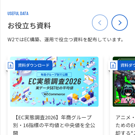
USEFUL DATA
お役立ち資料
W2ではEC構築、運用で役立つ資料を配布しています。
【EC実態調査2026】年商グループ
アニメ・
別・16指標の平均値と中央値を全公
ためのE
開
却する“