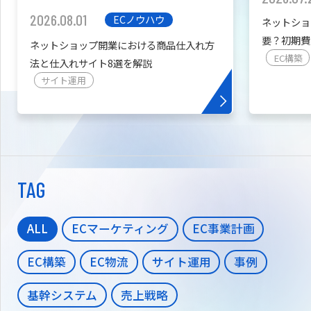
2026.08.01
ECノウハウ
ネットショ
要？初期費
ネットショップ開業における商品仕入れ方
を紹介
EC構築
法と仕入れサイト8選を解説
サイト運用
TAG
ALL
ECマーケティング
EC事業計画
EC構築
EC物流
サイト運用
事例
基幹システム
売上戦略