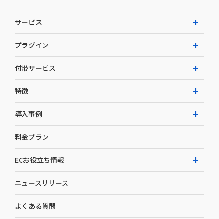
サービス
プラグイン
W2 Commerce Unified
付帯サービス
W2 Commerce Repeat
拡張プラグイン一覧
よくある質問
特徴
W2 Commerce BtoB
AI buddy
決済サービス
W2 Commerce Asia
導入事例
EC運用構築支援・運用支援
メディアコマースとは
料金プラン
カスタマーサクセス
選ばれる理由
導入企業インタビュー
セキュリティ
ECお役立ち情報
開発体制
導入企業一覧
デザイン制作
ニュースリリース
ECノウハウ
コンサルティング
よくある質問
お役立ち資料