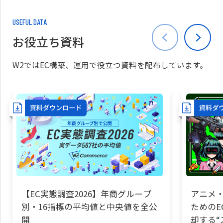
USEFUL DATA
お役立ち資料
W2ではEC構築、運用で役立つ資料を配布しています。
【EC実態調査2026】年商グループ
アニメ・
別・16指標の平均値と中央値を全公
ためのE
開
却する“