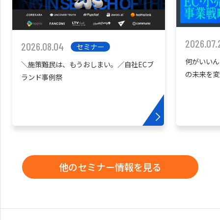
2026.07.
2026.08.04
セミナー
何がいいん
＼施策難民は、もうおしまい。／自社ECブ
の未来を変
ランド事例祭
他のセミナー情報を見る