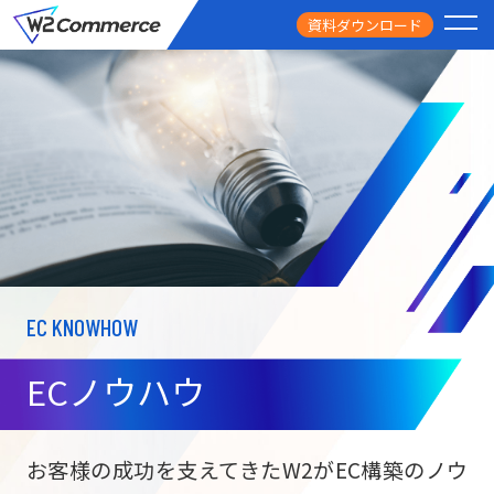
資料ダウンロード
PRODUCT
サービス
PRICE
料金
FEATURE
特徴
EC KNOWHOW
CASE STUDY
導入事例
ECノウハウ
USEFUL
お役立ち情報
W2
Commer
BtoC向け
Unifi
お客様の成功を支えてきたW2がEC構築のノウ
ECサイト構築
NEWS