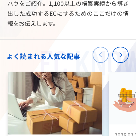
ハウをご紹介。1,100以上の構築実績から導き
ニュース
W2
Commer
サブスク/定期通販
出した成功するECにするためのここだけの情
Repe
ECサイト構築
報をお伝えします。
03-5148-9633
平日/10:0
W2
Comme
BtoB向け
Bto
会社情報
ECサイト構築
TW
よく読まれる人気な記事
W2
Comme
海外進出・現地
Asi
ECサイト構築
拡張プラグイン一覧
AI bud
AI
カスタマイズ開発
2026.07.