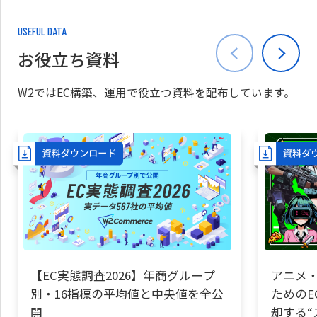
USEFUL DATA
お役立ち資料
W2ではEC構築、運用で役立つ資料を配布しています。
【EC実態調査2026】年商グループ
アニメ・
別・16指標の平均値と中央値を全公
ためのE
開
却する“