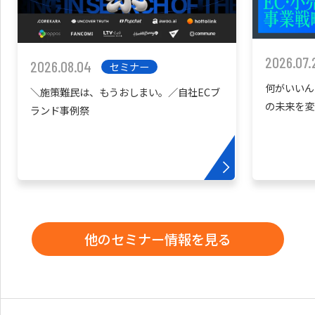
2026.07.
2026.08.04
セミナー
何がいいん
＼施策難民は、もうおしまい。／自社ECブ
の未来を変
ランド事例祭
他のセミナー情報を見る