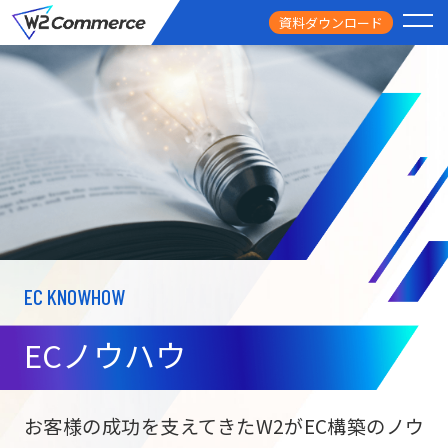
資料ダウンロード
PRODUCT
サービス
PRICE
料金
FEATURE
特徴
EC KNOWHOW
CASE STUDY
導入事例
ECノウハウ
USEFUL
お役立ち情報
W2
Commer
BtoC向け
Unifi
お客様の成功を支えてきたW2がEC構築のノウ
ECサイト構築
NEWS