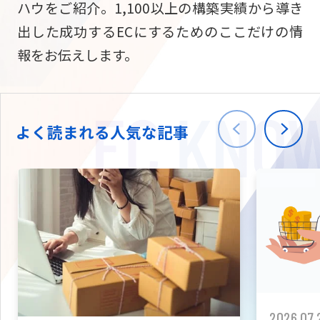
ハウをご紹介。1,100以上の構築実績から導き
ニュース
W2
Commer
サブスク/定期通販
出した成功するECにするためのここだけの情
Repe
ECサイト構築
報をお伝えします。
03-5148-9633
平日/10:0
W2
Comme
BtoB向け
Bto
会社情報
ECサイト構築
TW
よく読まれる人気な記事
W2
Comme
海外進出・現地
Asi
ECサイト構築
拡張プラグイン一覧
AI bud
AI
カスタマイズ開発
2026.07.