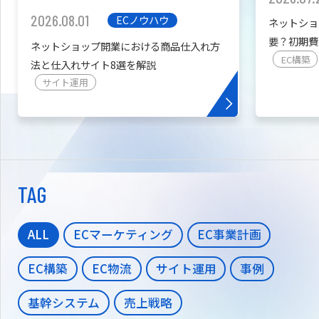
2026.08.01
ECノウハウ
ネットショ
要？初期費
ネットショップ開業における商品仕入れ方
を紹介
EC構築
法と仕入れサイト8選を解説
サイト運用
TAG
ALL
ECマーケティング
EC事業計画
EC構築
EC物流
サイト運用
事例
基幹システム
売上戦略