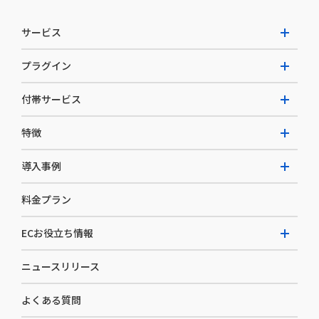
サービス
プラグイン
W2 Commerce Unified
付帯サービス
W2 Commerce Repeat
拡張プラグイン一覧
よくある質問
特徴
W2 Commerce BtoB
AI buddy
決済サービス
W2 Commerce Asia
導入事例
EC運用構築支援・運用支援
メディアコマースとは
料金プラン
カスタマーサクセス
選ばれる理由
導入企業インタビュー
セキュリティ
ECお役立ち情報
開発体制
導入企業一覧
デザイン制作
ニュースリリース
ECノウハウ
コンサルティング
よくある質問
お役立ち資料