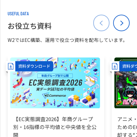
USEFUL DATA
お役立ち資料
W2ではEC構築、運用で役立つ資料を配布しています。
【EC実態調査2026】年商グループ
アニメ・
別・16指標の平均値と中央値を全公
ためのE
開
却する“