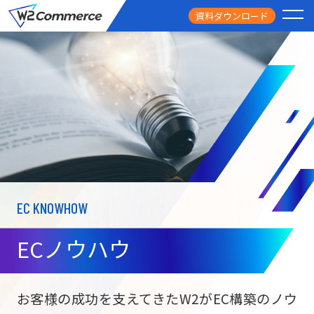
資料ダウンロード
PRODUCT
サービス
PRICE
料金
FEATURE
特徴
EC KNOWHOW
CASE STUDY
導入事例
ECノウハウ
USEFUL
お役立ち情報
W2
Commer
BtoC向け
Unifi
お客様の成功を支えてきたW2がEC構築のノウ
ECサイト構築
NEWS