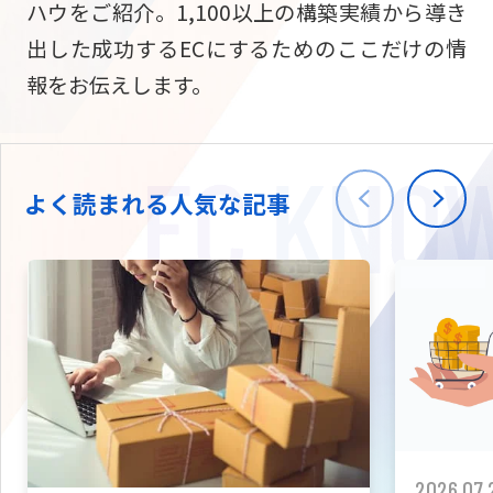
ハウをご紹介。1,100以上の構築実績から導き
ニュース
W2
Commer
サブスク/定期通販
出した成功するECにするためのここだけの情
Repe
ECサイト構築
報をお伝えします。
03-5148-9633
平日/10:0
W2
Comme
BtoB向け
Bto
会社情報
ECサイト構築
TW
よく読まれる人気な記事
W2
Comme
海外進出・現地
Asi
ECサイト構築
拡張プラグイン一覧
AI bud
AI
カスタマイズ開発
2026.07.