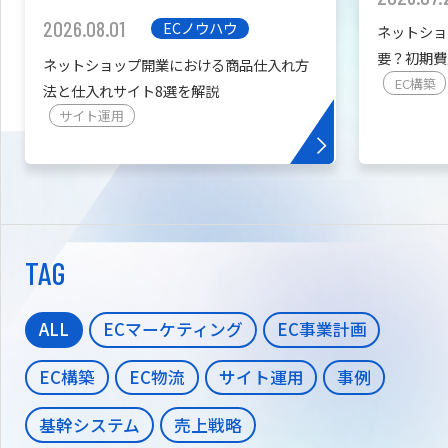
2026.08.01
ECノウハウ
ネットショ
要？初期費
ネットショップ開業における商品仕入れ方
を紹介
EC構築
法と仕入れサイト8選を解説
サイト運用
TAG
ALL
ECマーケティング
EC事業計画
EC構築
EC物流
サイト運用
事例
基幹システム
売上戦略