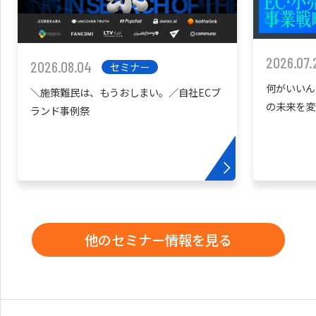
2026.07.
2026.08.04
セミナー
何がいいん
＼施策難民は、もうおしまい。／自社ECブ
の未来を変
ランド事例祭
他のセミナー情報を見る