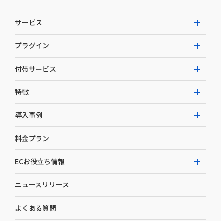
サービス
プラグイン
W2 Commerce Unified
付帯サービス
W2 Commerce Repeat
拡張プラグイン一覧
よくある質問
特徴
W2 Commerce BtoB
AI buddy
決済サービス
W2 Commerce Asia
導入事例
EC運用構築支援・運用支援
メディアコマースとは
料金プラン
カスタマーサクセス
選ばれる理由
導入企業インタビュー
セキュリティ
ECお役立ち情報
開発体制
導入企業一覧
デザイン制作
ニュースリリース
ECノウハウ
コンサルティング
よくある質問
お役立ち資料