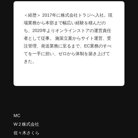
＜経歴＞ 2017年に株式会社トラジへ入社。現
場業務から本部まで幅広い経験を積んだの
ち、2020年よりオンラインストアの運営責任
者として従事。 施策立案からサイト運営、受
注管理、発送業務に至るまで、EC業務のすべ
てを一手に担い、ゼロから体制を築き上げて
きた。
MC
W２株式会社
佐々木さくら