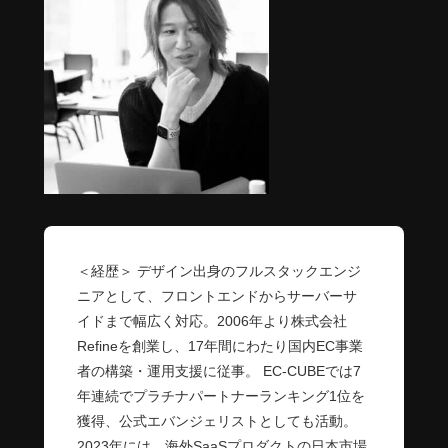
＜経歴＞ デザイン出身のフルスタックエンジ
ニアとして、フロントエンドからサーバーサ
イドまで幅広く対応。2006年より株式会社
Refineを創業し、17年間にわたり国内EC事業
者の構築・運用支援に従事。 EC-CUBEでは7
年連続でプラチナパートナーランキング1位を
獲得、公式エバンジェリストとしても活動。
2023年には、海外SaaSプロダクトの日本市場