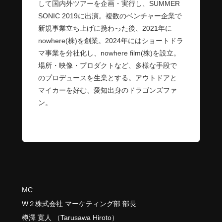
して国内外ツアーを企画・実行し、SUMMER
SONIC 2019に出演。複数のベンチャー企業で
新規事業立ち上げに携わった後、2021年に
nowhere(株)を創業。2024年にはショートドラ
マ事業を分社化し、nowhere film(株)を設立。
場所・映像・プロダクトなど、多様な手段で
のプロデュースを生業とする。アウトドアと
マイカーを好む、愛知出身のドラゴンズファ
ン。
MC
W２株式会社 マーケティング部 部長
樽澤 寛人 （Tarusawa Hiroto）