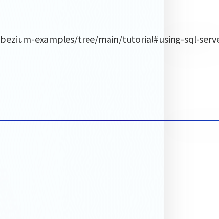
amples/tree/main/tutorial#using-sql-serve