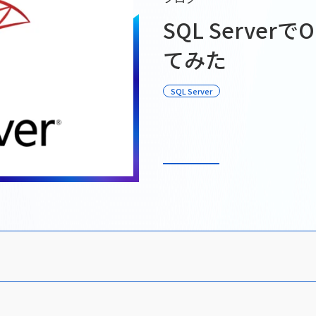
W２のカルチャ
SQL Server
W2株式会社のカ
てみた
す。
SQL Server
役員紹介