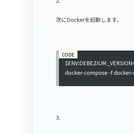
2.
次にDockerを起動します。
$ENV:DEBEZIUM_VERSION=1
docker-compose -f docker-
3.