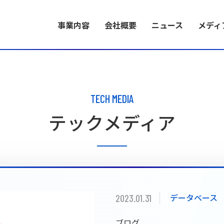
事業内容
会社概要
ニュース
メディ
BUSINESS
COMPANY INFORMATION
RECRUIT INFORMATION
事業内容
会社概要
採用情報
TECH MEDIA
テックメディア
事業内容
代表メッセージ
採用特設サイト
EC構築に必要な多
W2株式会社のミ
い製品力と開発力に
バリューとともに
環を生み出します。
介します。
2023.01.31
データベース
ブランドコンセ
ブログ