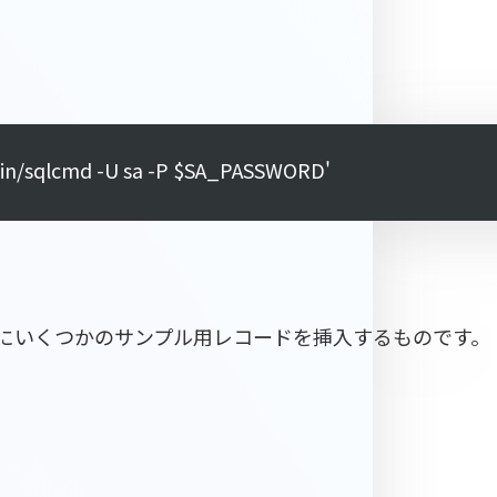
ls/bin/sqlcmd -U sa -P $SA_PASSWORD'
それぞれにいくつかのサンプル用レコードを挿入するものです。