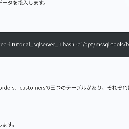
ストデータを投入します。
exec -i tutorial_sqlserver_1 bash -c '/opt/mssql-too
、orders、customersの三つのテーブルがあり、
設定します。