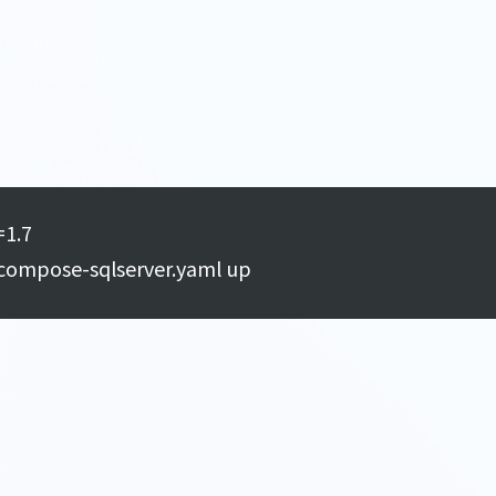
.7

compose-sqlserver.yaml up