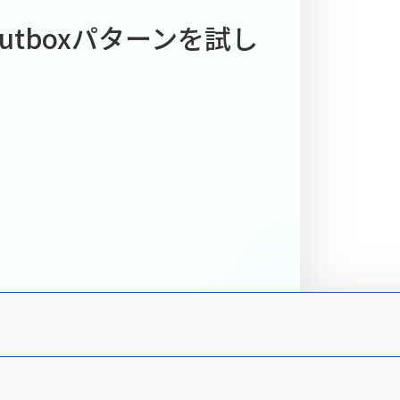
ー
でOutboxパターンを試し
ルチャーをご紹介しま
受賞歴