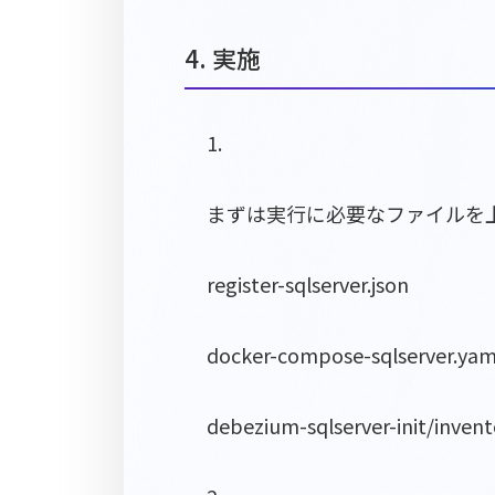
4. 実施
1.
まずは実行に必要なファイルを上
register-sqlserver.json
docker-compose-sqlserver.yam
debezium-sqlserver-init/invent