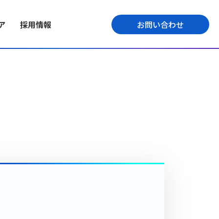
ア
採用情報
お問い合わせ
ECプラットフォーム
ミッション
テックメディア
くの事業を展開。高
ッション・ビジョン・
業界最大級1,000以上の機能を搭載。自
導入までの開発スピードの早さ、開発
よって事業の好循
、新卒採用情報を紹
社開発したプラットフォームにより高
精度の高さを提供しているエンジニア
品質なサービスを提供します。
の今をお伝えします。
プト
会社情報