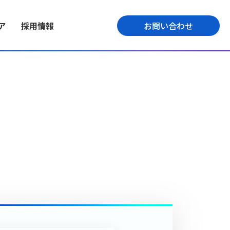
ア
採用情報
お問い合わせ
ECプラットフォーム
ミッション
テックメディア
くの事業を展開。高
ッション・ビジョン・
業界最大級1,000以上の機能を搭載。自
導入までの開発スピードの早さ、開発
よって事業の好循
、新卒採用情報を紹
社開発したプラットフォームにより高
精度の高さを提供しているエンジニア
品質なサービスを提供します。
の今をお伝えします。
プト
会社情報