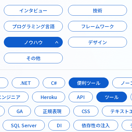
W２のカルチャ
インタビュー
技術
W2株式会社のカ
す。
プログラミング言語
フレームワーク
役員紹介
ノウハウ
デザイン
その他
.NET
C#
便利ツール
ノー
エンジニア
Heroku
API
ツール
GA
正規表現
CSS
テキスト
SQL Server
DI
依存性の注入