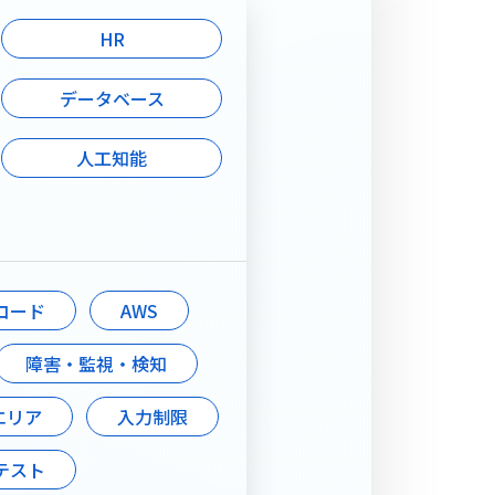
ー
HR
ルチャーをご紹介しま
データベース
受賞歴
人工知能
コード
AWS
障害・監視・検知
エリア
入力制限
テスト