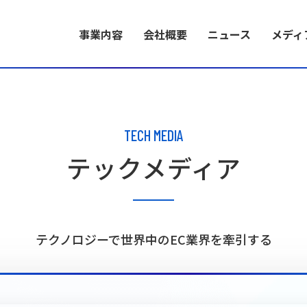
事業内容
会社概要
ニュース
メディ
BUSINESS
COMPANY INFORMATION
RECRUIT INFORMATION
事業内容
会社概要
採用情報
TECH MEDIA
テックメディア
事業内容
代表メッセージ
採用特設サイト
EC構築に必要な多
W2株式会社のミ
い製品力と開発力に
バリューとともに
環を生み出します。
介します。
テクノロジーで世界中のEC業界を牽引する
ブランドコンセ