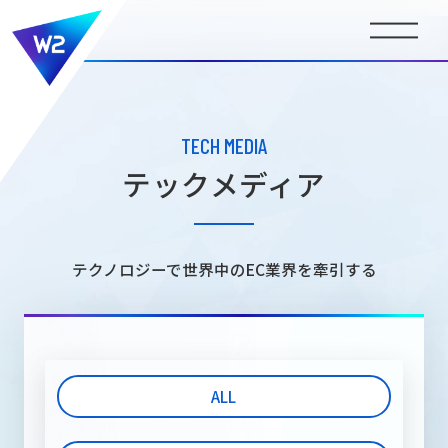
BUSINESS
事業内容
TECH MEDIA
テックメディア
COMPANY INFORMATION
会社情報
テクノロジーで世界中のEC業界を牽引する
NEWS
ニュース
ALL
MEDIA