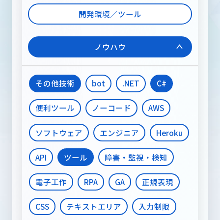
開発環境／ツール
ノウハウ
その他技術
bot
.NET
C#
便利ツール
ノーコード
AWS
ソフトウェア
エンジニア
Heroku
API
ツール
障害・監視・検知
電子工作
RPA
GA
正規表現
CSS
テキストエリア
入力制限