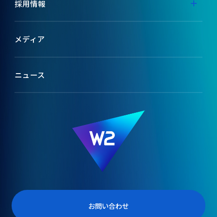
代表メッセージ
採用情報
ミッション
採用特設サイト
メディア
ブランドコンセプト
テックメディア
ニュース
会社情報
W2のカルチャー
役員紹介
受賞歴
お問い合わせ