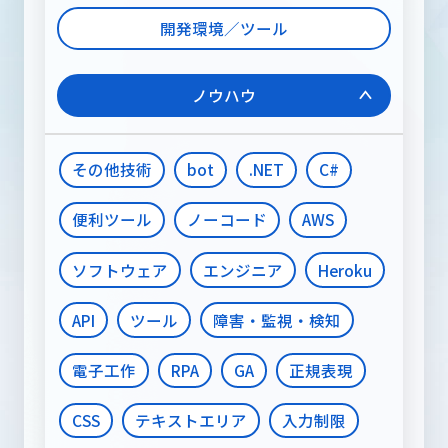
開発環境／ツール
ノウハウ
その他技術
bot
.NET
C#
便利ツール
ノーコード
AWS
ソフトウェア
エンジニア
Heroku
API
ツール
障害・監視・検知
電子工作
RPA
GA
正規表現
CSS
テキストエリア
入力制限