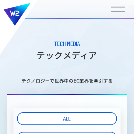
BUSINESS
事業内容
TECH MEDIA
テックメディア
COMPANY INFORMATION
会社情報
テクノロジーで世界中のEC業界を牽引する
NEWS
ニュース
ALL
MEDIA