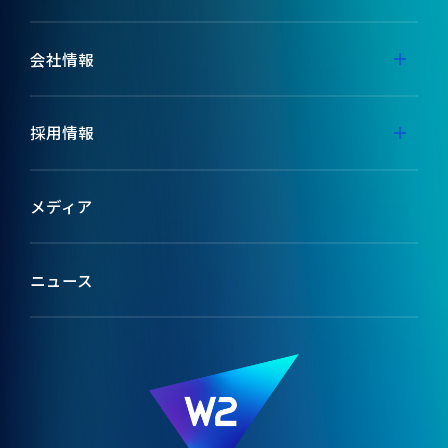
事業内容
会社情報
代表メッセージ
採用情報
ミッション
採用特設サイト
メディア
ブランドコンセプト
テックメディア
ニュース
会社情報
W2のカルチャー
役員紹介