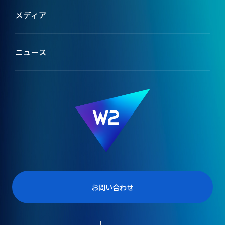
ミッション
採用特設サイト
メディア
ブランドコンセプト
テックメディア
ニュース
会社情報
W2のカルチャー
役員紹介
受賞歴
お問い合わせ