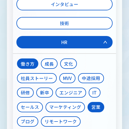
メディア
インタビュー
技術
RECRUIT INFORMATION
採用情報
HR
働き方
成長
文化
お問い合わせ
社員ストーリー
MVV
中途採用
研修
新卒
エンジニア
IT
セールス
マーケティング
営業
ブログ
リモートワーク