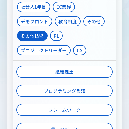
社会人1年目
EC業界
デモフロント
教育制度
その他
その他技術
PL
プロジェクトリーダー
CS
組織風土
プログラミング言語
フレームワーク
データベース