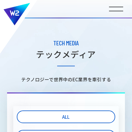
BUSINESS
事業内容
TECH MEDIA
テックメディア
COMPANY INFORMATION
会社情報
テクノロジーで世界中のEC業界を牽引する
NEWS
ニュース
ALL
MEDIA