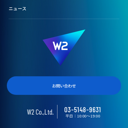
ブランドコンセプト
テックメディア
ニュース
会社情報
W2のカルチャー
役員紹介
受賞歴
お問い合わせ
03-5148-9631
W2 Co.,Ltd.
平日：10:00〜19:00