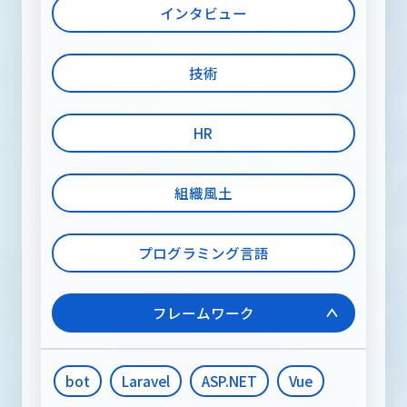
メディア
インタビュー
技術
RECRUIT INFORMATION
採用情報
HR
組織風土
お問い合わせ
プログラミング言語
フレームワーク
bot
Laravel
ASP.NET
Vue