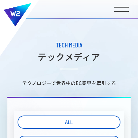
BUSINESS
事業内容
TECH MEDIA
テックメディア
COMPANY INFORMATION
会社情報
テクノロジーで世界中のEC業界を牽引する
NEWS
ニュース
ALL
MEDIA