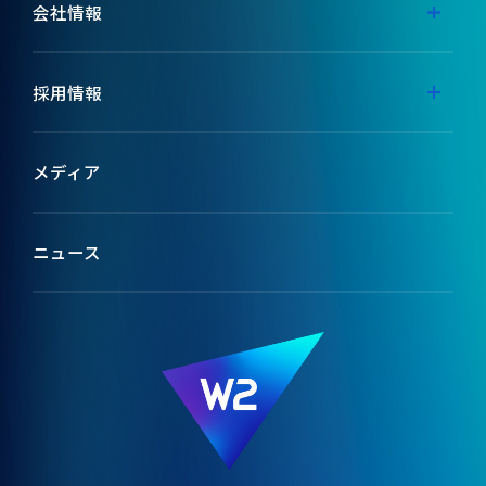
事業内容
会社情報
代表メッセージ
採用情報
ミッション
採用特設サイト
メディア
ブランドコンセプト
テックメディア
ニュース
会社情報
W2のカルチャー
役員紹介
受賞歴