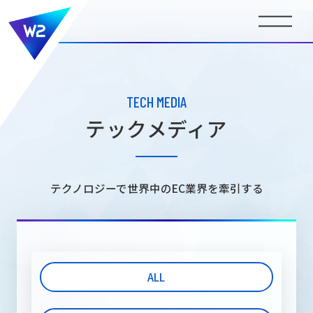
BUSINESS
事業内容
TECH MEDIA
テックメディア
COMPANY INFORMATION
会社情報
テクノロジーで世界中のEC業界を牽引する
NEWS
ニュース
ALL
MEDIA