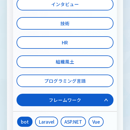
メディア
インタビュー
技術
RECRUIT INFORMATION
採用情報
HR
組織風土
お問い合わせ
プログラミング言語
フレームワーク
bot
Laravel
ASP.NET
Vue