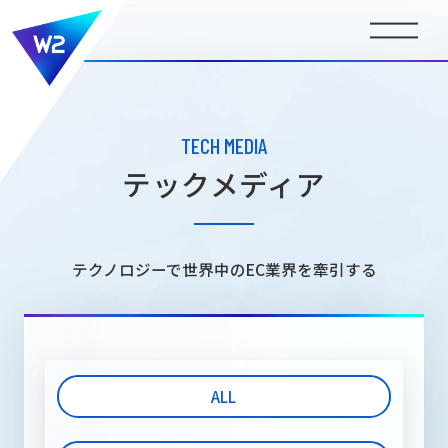
BUSINESS
事業内容
TECH MEDIA
テックメディア
COMPANY INFORMATION
会社情報
テクノロジーで世界中のEC業界を牽引する
NEWS
ニュース
ALL
MEDIA