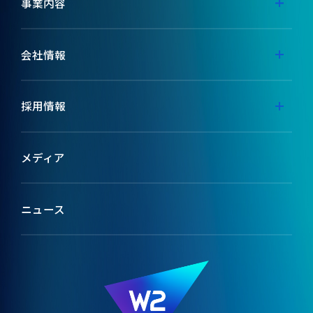
事業内容
事業内容
会社情報
代表メッセージ
採用情報
ミッション
採用特設サイト
メディア
ブランドコンセプト
テックメディア
ニュース
会社情報
W2のカルチャー
役員紹介