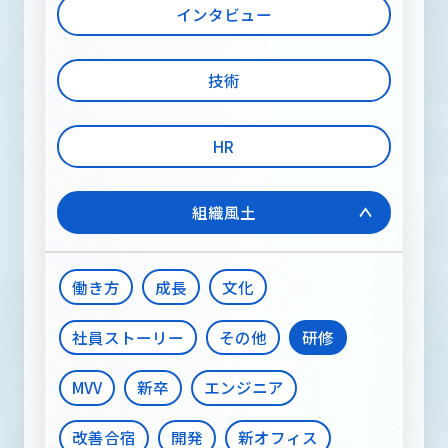
メディア
インタビュー
技術
RECRUIT INFORMATION
採用情報
HR
組織風土
お問い合わせ
働き方
成長
文化
社員ストーリー
その他
研修
MVV
新卒
エンジニア
改善合宿
開発
新オフィス