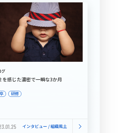
ログ
２を感じた濃密で一瞬な3か月
卒
研修
23.01.25
インタビュー / 組織風土