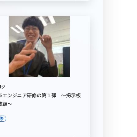
ログ
卒エンジニア研修の第１弾 ～掲示板
成編～
修