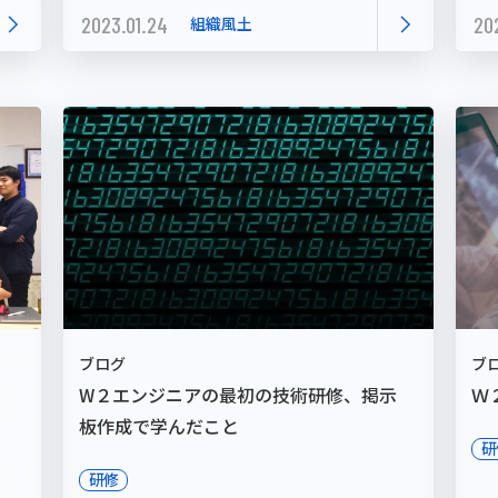
2023.01.24
20
組織風土
ブログ
ブ
W２エンジニアの最初の技術研修、掲示
Ｗ
板作成で学んだこと
研
研修