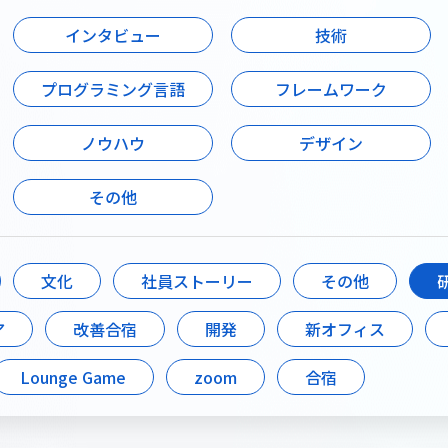
W２のカルチャ
インタビュー
技術
W2株式会社のカ
す。
プログラミング言語
フレームワーク
役員紹介
ノウハウ
デザイン
その他
文化
社員ストーリー
その他
ア
改善合宿
開発
新オフィス
Lounge Game
zoom
合宿