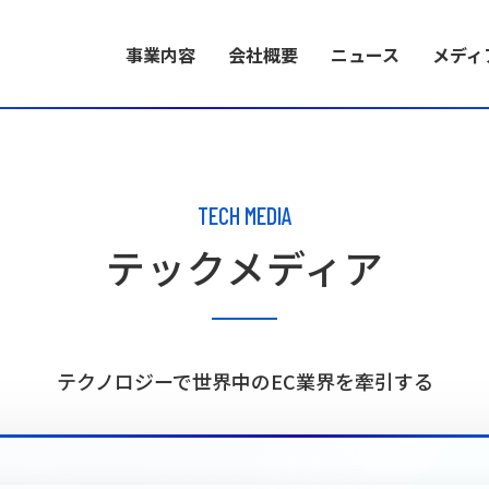
事業内容
会社概要
ニュース
メディ
BUSINESS
COMPANY INFORMATION
RECRUIT INFORMATION
事業内容
会社概要
採用情報
TECH MEDIA
テックメディア
事業内容
代表メッセージ
採用特設サイト
EC構築に必要な多
W2株式会社のミ
い製品力と開発力に
バリューとともに
環を生み出します。
介します。
テクノロジーで世界中のEC業界を牽引する
ブランドコンセ