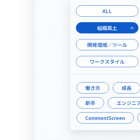
ALL
組織風土
開発環境／ツール
ワークスタイル
働き方
成長
新卒
エンジニ
CommentScreen