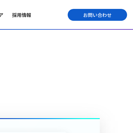
ア
採用情報
お問い合わせ
ECプラットフォーム
ミッション
テックメディア
くの事業を展開。高
ッション・ビジョン・
業界最大級1,000以上の機能を搭載。自
導入までの開発スピードの早さ、開発
よって事業の好循
、新卒採用情報を紹
社開発したプラットフォームにより高
精度の高さを提供しているエンジニア
品質なサービスを提供します。
の今をお伝えします。
プト
会社情報